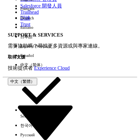
Salesforce 開發人員
Français
經驗
Trailhead
訓練
Deutsch
Trust
Italiano
SUPPORT & SERVICES
日本語
全部清除
完成
需要協助嗎？尋找更多資源或與專家連線。
Español (México)
Español
取得支援
中文（简体）
技術提供者
Experience Cloud
中文（繁體）
Select Org
中文（繁體）
한국어
Русский
沒有結果