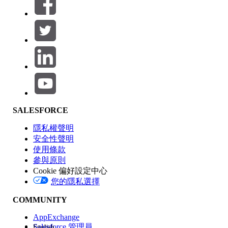
篩選器 (0)
選取篩選
新增
產品區域
SALESFORCE
功能影響
隱私權聲明
安全性聲明
使用條款
參與原則
Cookie 偏好設定中心
版本
您的隱私選擇
COMMUNITY
AppExchange
Salesforce 管理員
English