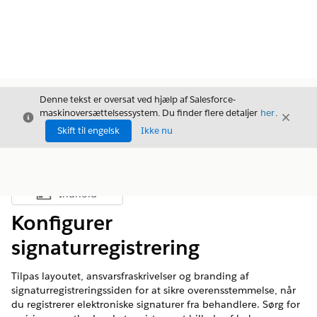
Denne tekst er oversat ved hjælp af Salesforce-
maskinoversættelsessystem. Du finder flere detaljer
her
.
Luk
Luk
Luk
Skift til engelsk
Ikke nu
Indhold
Vis indholdsfortegnelse
Konfigurer
signaturregistrering
Tilpas layoutet, ansvarsfraskrivelser og branding af
signaturregistreringssiden for at sikre overensstemmelse, når
du registrerer elektroniske signaturer fra behandlere. Sørg for