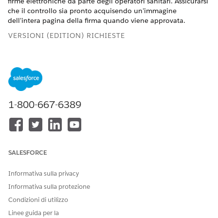
firme elettroniche da parte degli operatori sanitari. Assicurarsi
che il controllo sia pronto acquisendo un'immagine
dell'intera pagina della firma quando viene approvata.
VERSIONI (EDITION) RICHIESTE
Disponibile in:
Lightning Experience
Disponibile nelle versioni:
Enterprise
Edition e
Unlimited
Edition con licenza aggiuntiva Life Sciences Cloud per
Customer Engagement e pacchetto gestito Life Sciences
1-800-667-6389
Customer Engagement.
AUTORIZZAZIONI UTENTE NECESSARIE
Personalizzare gli insiemi di
Personalizza applicazione
campi Visita operatore,
SALESFORCE
Licenza aziendale, Esborso
prodotto e gli oggetti
Informativa sulla privacy
correlati:
Informativa sulla protezione
Accedere all'Admin Console
Insieme di autorizzazioni
Condizioni di utilizzo
e gestire le definizioni delle
Life Sciences Commercial
dichiarazioni di conformità
Admin
Linee guida per la