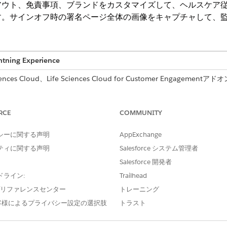
アウト、免責事項、ブランドをカスタマイズして、ヘルスケア
す。サインオフ時の署名ページ全体の画像をキャプチャして、
htning Experience
s Cloud、Life Sciences Cloud for Customer Engagementアドオ
付属する
Enterprise
Editionおよび
Unlimited
Edition。
RCE
COMMUNITY
、商品支払、関連オブジェクトの項目
「アプリケーションのカスタ
シーに関する声明
AppExchange
ティに関する声明
Salesforce システム管理者
免責事項のコンプライアンスステート
「ライフサイエンス商業管理
Salesforce 開発者
ドライン:
Trailhead
イアウトと免責事項を表示します。
Life Sciences コマーシャル
e プリファレンスセンター
トレーニング
客様によるプライバシー設定の選択肢
トラスト
ウトに追加されたすべての項目に対する参照アクセス権が項目ユーザー