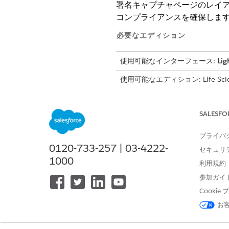
署名キャプチャページのレイ
コンプライアンスを確保しま
必要なエディション
使用可能なインターフェース:
Lig
使用可能なエディション: Life Science
Engagement管理パッケージが
必要なユーザー権限
SALESFO
提供者訪問、ビジネスライセンス
プライバ
セットをカスタマイズします。
0120-733-257 | 03-4222-
セキュリ
1000
管理コンソールにアクセスして、
利用規約
メント定義を管理します。
参加ガイ
訪問の実行中に署名キャプチャレ
Cooki
お
署名ページレイア
メモ