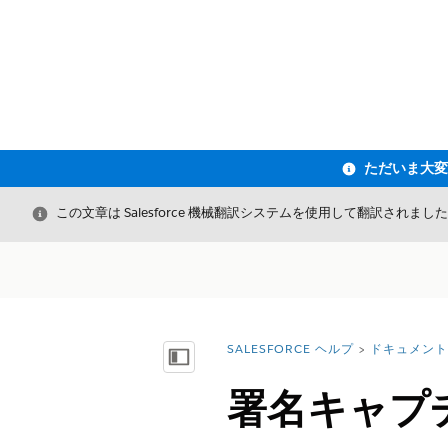
閉じる
この文章は Salesforce 機械翻訳システムを使用して翻訳されまし
SALESFORCE ヘルプ
ドキュメント
詳細情報:
目次を表示
署名キャプ