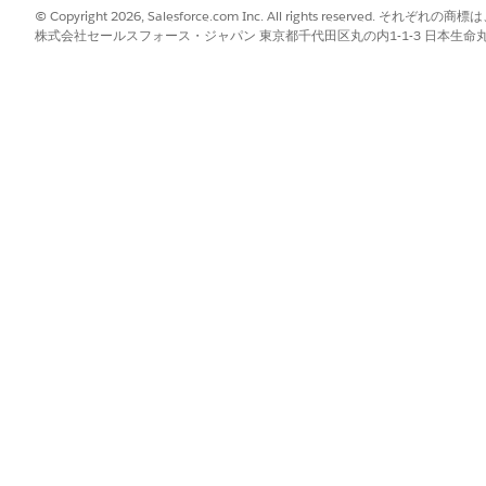
© Copyright 2026, Salesforce.com Inc. All rights reserve
株式会社セールスフォース・ジャパン 東京都千代田区丸の内1-1-3 日本生命丸の内ガ
マイズするには、
Provider Visit
オブジェクトと
Business License
オブ
ンスを動的に表示するには、
［Business License］
項目セットに項目を
です。
は、トランザクションおよび商品オブジェクトの [
Visit Signature Fiel
行あたり最大 5 個の項目を追加できます。
d
Life Science Marketable Product
for Sample Drops (サン
 Sample
and
Life Science Marketable Product
for Direct to Prac
イフ サイエンス市場向け製品)。
ョン用の
Provider Visit Product Detailing
。
的に表示します。
ーで、[
Life Sciences Commercial]
を見つけて選択し、[
管理コンソー
ng Fields (免責事項のフィルタリング項目)] セクションで、[
Account Territory 
テリトリー)] を設定して署名の免責事項をフィルタリングします。
、[
Compliance Statement Definitions
(コンプライアンスステートメン
レコードを作成します。署名の免責事項を動的に表示するように設定した場