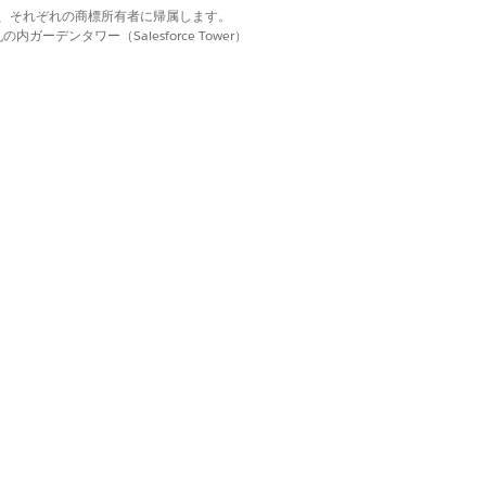
d. それぞれの商標は、それぞれの商標所有者に帰属します。
ーデンタワー（Salesforce Tower）
ジェクトの
Visit Signature Fields
フィール
追加します。たとえば、納入先住所にリ
ds
(訪問署名項目)] フィールドセットを編
プル廃棄用の製品支払およびライフ サイエンス市場
titioner Requests (提供者訪問要請サンプルお
ル
] | [
同意管理]
をクリックします。
Fields
(取引先テリトリー項目)] と
ト定義)] を見つけて選択します。
合は、[同意管理] [免責事項の絞り込