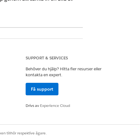
ndengagemang och det hanterade
SUPPORT & SERVICES
Behöver du hjälp? Hitta fler resurser eller
kontakta en expert.
Få support
ife Sciences Commercial Admin
Drivs av
Experience Cloud
fe Sciences
gnatursidlayouten.
en tillhör respektive ägare.