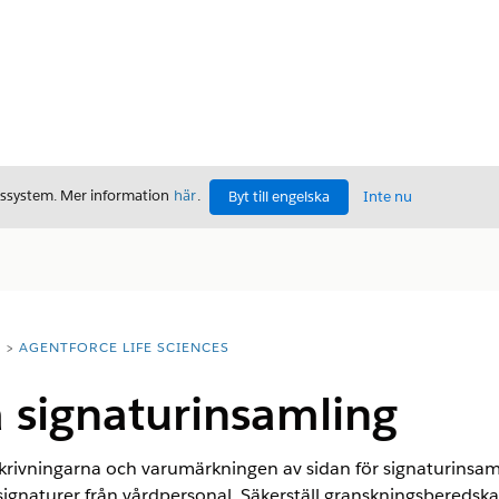
gssystem. Mer information
här
.
Byt till engelska
Inte nu
T
AGENTFORCE LIFE SCIENCES
 signaturinsamling
krivningarna och varumärkningen av sidan för signaturinsamli
 signaturer från vårdpersonal. Säkerställ granskningsberedsk