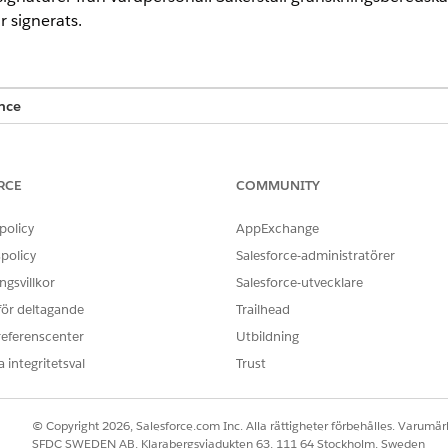
r signerats.
nce
limited
Editions med tilläggslicensen Life Sciences Cloud för ku
agemang.
RCE
COMMUNITY
 KRÄVS
policy
AppExchange
verantörsbesök, företagslicens,
Anpassa applikation
policy
Salesforce-administratörer
de objekt:
gsvillkor
Salesforce-utvecklare
ra definitioner av
Behörighetsuppsättningen L
 för deltagande
Trailhead
iskrivningar:
referenscenter
Utbildning
vningar för signaturinsamling under
Kommersiell användare av Li
 integritetsval
Trust
a att fältanvändare har läsåtkomst till alla fält som lagts till på si
© Copyright 2026, Salesforce.com Inc. Alla rättigheter förbehålles. Varumärk
SFDC SWEDEN AB, Klarabergsviadukten 63, 111 64 Stockholm, Sweden