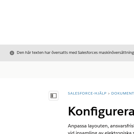
Stäng
Den här texten har översatts med Salesforces maskinöversättnin
SALESFORCE-HJÄLP
DOKUMEN
Du är här:
Visa innehållsförteckning
Konfigurera
Anpassa layouten, ansvarsfris
vid insamling av elektroniska