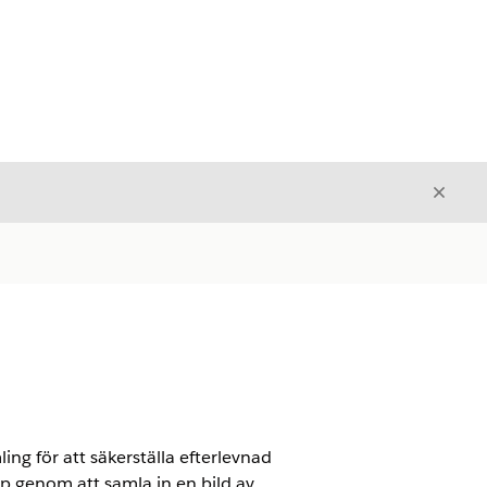
Stäng
Stäng
ng för att säkerställa efterlevnad
ap genom att samla in en bild av