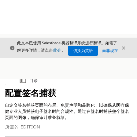
此文本已使用 Salesforce 机器翻译系统进行翻译。如需了
关闭
关闭
关闭
解更多详情，请点击
此处
。
切换为英语
而非现在
目录
显示目录
配置签名捕获
自定义签名捕获页面的布局、免责声明和品牌化，以确保从医疗保
健专业人员捕获电子签名时的合规性。通过在签名时捕获整个签名
页面的图像，确保审计准备就绪。
所需的 EDITION