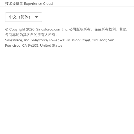
技术提供者
Experience Cloud
单击
新建
并创建免责声明记录。如果您将签名免责声明配置为动
态显示，请调整辖区类型和辖区国家/地区，以匹配您在
同意管
理
|
免责声明筛选字段
中选择的内容。
Select Org
中文（简体）
模块类型
：
。
访问
报表类型
：
。
© Copyright 2026, Salesforce.com Inc. 公司版权所有。保留所有权利。其他
免责声明
各商标均为其各自的所有人所有。
报表文本
：输入签名页面的法律文本。
Salesforce, Inc. Salesforce Tower, 415 Mission Street, 3rd Floor, San
显示顺序
：输入多个段落的顺序。例如，
，以便此免责声
1
Francisco, CA 94105, United States
明文本首先显示。
筛选属性值
：添加用于筛选免责声明的可选文本，例如语言
代码，例如
。使用分号 (
) 分隔多个筛选器。
fr-FR
:
选择
司法管辖区类型
和
司法管辖区国家
/地区。
与相关用户或区域共享合规声明记录。
配置公司徽标。
将徽标上载为名为
的静态资源。
SignatureAreaLogo
将缓存控制设置为公用。
启用签名页面快照。
从应用程序启动程序中，查找并选择
Life Sciences
Commercial
，然后单击
管理员控制台
|
访问管理
|
访问设
置
。
选择
捕获签名页面快照
。