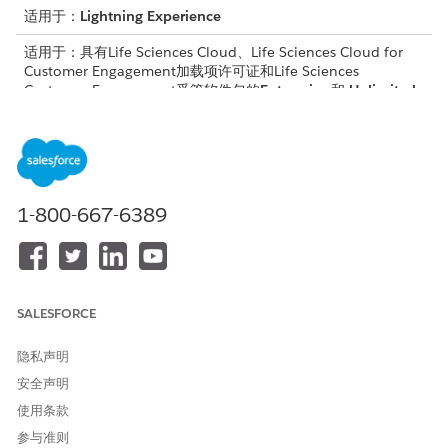
适用于：
Lightning Experience
适用于：具有Life Sciences Cloud、Life Sciences Cloud for
Customer Engagement加载项许可证和Life Sciences
Customer Engagement受管软件包的
Enterprise
和
Unlimited
Edition。
所需用户权限
自定义提供商访问、业务许可
自定义应用程序
1-800-667-6389
证、产品付款和相关对象上的
字段集：
访问管理员控制台并管理免责
生命科学商业管理员权限集
声明的合规声明定义：
SALESFORCE
在走访执行期间查看签名捕获
生命科学商业用户
布局和免责声明：
隐私声明
安全声明
使用条款
参与准则