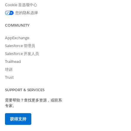
验证字段用户对添加到签名页面布局的所有字段拥有读取权
备注
Cookie 首选项中心
限。
您的隐私选择
COMMUNITY
要自定义签名标题，请编辑
提供商访问
和
业务许可
证对象上设置
的
访问签名字段
字段。
AppExchange
将字段添加到
业务许可
证字段集，以动态显示与上下文相关的许
可证。例如，链接到发货地址的许可证。
Salesforce 管理员
要配置活动表列，编辑事务和产品对象上的
访问签名字段
集。
Salesforce 开发人员
从这些对象中，每行最多可以添加五个字段：
Trailhead
样品滴的
产品付款
和
生命科学适售产品
。
培训
提供商走访请求示例
和
生命科学适售产品
，适用于直接对执
Trust
业医师的请求。
产品讨论的
提供商访问产品
详细信息。
SUPPORT & SERVICES
可选：动态显示签名免责声明。
需要帮助？查找更多资源，或联系
从应用程序启动程序中，查找并选择
Life Sciences
专家。
Commercial
，然后单击
管理员控制台
|
同意管理
。
在“免责声明筛选字段”部分，设置
客户区域字段
和
客户区
获得支持
域
，以筛选签名免责声明。
从应用程序启动程序中，查找并选择
合规声明定义
。