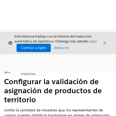
Este texto se tradujo con el sistema de traducción
automática de Salesforce. Obtenga más detalles
aquí
.
Cerrar
Cerrar
Cerrar
Cambiar a inglés
Ahora no
Índice de
Mostrar índice de materias
materias
Configurar la validación de
asignación de productos de
territorio
Limite la cantidad de muestras que los representantes de
campo pueden distribuir basándose en planes de asignación