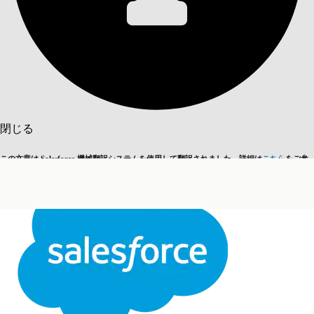
目次を表示
目次
検索
閉じる
この文章は Salesforce 機械翻訳システムを使用して翻訳されました。詳細は
こちら
をご参
英語に切り替える
今はしません
照ください。
閉じる
閉じる