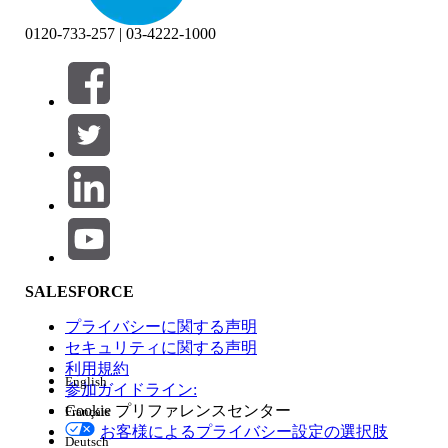
0120-733-257 | 03-4222-1000
絞り込み条件 (0)
絞り込み条件を選択
追加
製品エリア
SALESFORCE
機能の影響
プライバシーに関する声明
セキュリティに関する声明
利用規約
English
参加ガイドライン:
Cookie プリファレンスセンター
Français
エディション
お客様によるプライバシー設定の選択肢
Deutsch