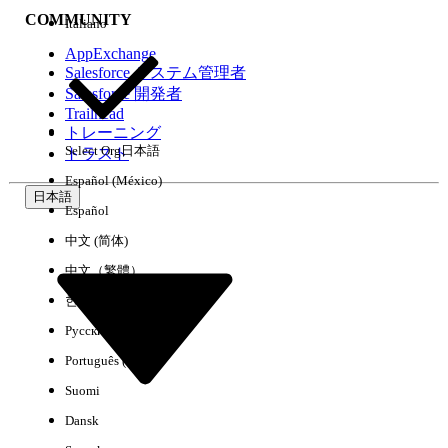
COMMUNITY
Italiano
AppExchange
Salesforce システム管理者
Salesforce 開発者
環境
Trailhead
トレーニング
Select Org
日本語
トラスト
Español (México)
日本語
Español
すべてクリア
完了
中文 (简体)
中文（繁體）
한국어
Русский
Português (Brasil)
Suomi
Dansk