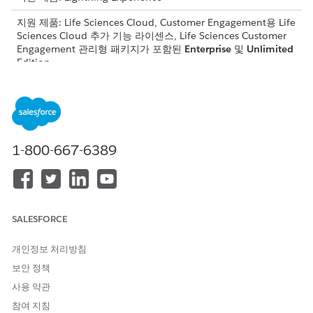
지원 제품: Life Sciences Cloud, Customer Engagement용 Life
Sciences Cloud 추가 기능 라이센스, Life Sciences Customer
Engagement 관리형 패키지가 포함된
Enterprise
및
Unlimited
Edition.
필요한 사용자 권한
기간 및 영역 제품 수량 할당 레
애플리케이션 사용자 정의
코드 관리:
1-800-667-6389
관리자 콘솔에 액세스하여 영
생명 과학 상업 관리자 권한 집
역 수량 할당 유효성 검사 설정
합
을 활성화하고 구성합니다.
먼저 영업 담당자가 의료 전문가(HCP)에게 샘플링하기 위해 액세스
SALESFORCE
할 수 있는 제품을 제어하기 위해
영역 제품 수량 할당 레코드를 설
정합니다
.
개인정보 처리방침
배송
할당 유형의 레코드의 경우 직접 의사에게 배송을 나타내
보안 정책
는 경우 다음 수량을 정의합니다.
사용 약관
할당된 수량
참여 지침
최대 지급 한도 수량