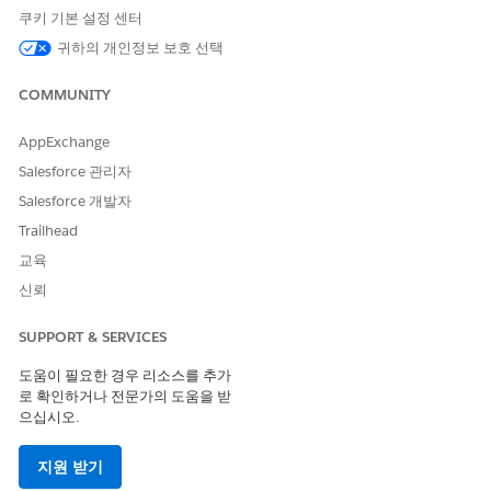
쿠키 기본 설정 센터
현장 담당자가 방문 중에 HCP에 샘플을 배포하는
Drop
할당 유
귀하의 개인정보 보호 선택
형의 레코드의 경우,
최대 지급 한도 수량
을 정의합니다.
할당된 수량
필드는 배송 할당에만 적용됩니다. Salesforce는 물리
COMMUNITY
적 재고 레코드에 대한 드롭 샘플의 유효성을 검사합니다. 제품 및
영역에 S&P 할당이 없는 경우 Salesforce는 현장 담당자가 방문을
AppExchange
제출할 때 직접 의사 유효성 검사를 건너뛰고,
Salesforce 관리자
앱 시작 관리자에서
Life Sciences Commercial
을 찾아서 선택
Salesforce 개발자
한 다음,
Admin Console
을 선택합니다.
Trailhead
방문 관리
를 선택한 다음,
방문 설정
을 선택합니다.
샘플 및 항목 설정 아래에서
영역 수량 할당 유효성 검사
를 선택
교육
합니다.
신뢰
영역 수량 할당 확인 모드
에서
오류
또는
경고
를 선택합니다.
오류
는 현장 담당자가 영역 할당 또는 방문당 제한을 초과하
SUPPORT & SERVICES
지 못하게 합니다.
경고
는 담당자에게 경고하지만 계속 진행할 수 있습니다.
도움이 필요한 경우 리소스를 추가
로 확인하거나 전문가의 도움을 받
변경 사항을 저장합니다.
으십시오.
지원 받기