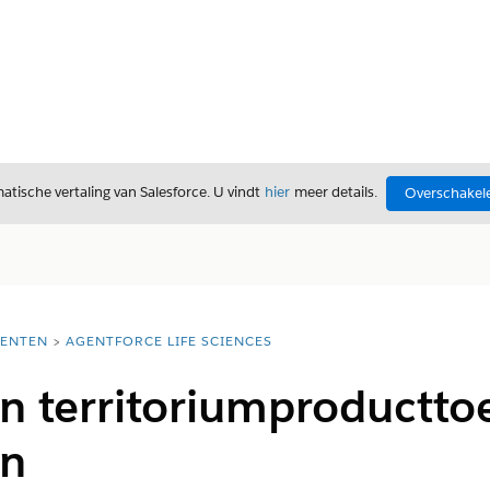
tische vertaling van Salesforce. U vindt
hier
meer details.
Overschakele
ENTEN
AGENTFORCE LIFE SCIENCES
an territoriumproductto
en