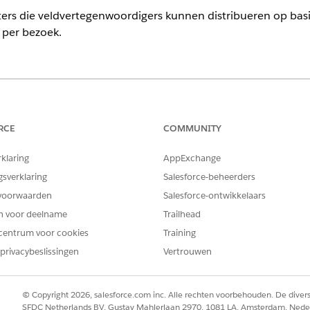
rs die veldvertegenwoordigers kunnen distribueren op basi
 per bezoek.
ience
limited
Edition met Life Sciences Cloud, Life Sciences Cloud voor
ciences Customer Engagement.
RCE
COMMUNITY
rklaring
AppExchange
GINGEN
gsverklaring
Salesforce-beheerders
eveelheid van territoriumproduct
Aanvraag aanpassen
voorwaarden
Salesforce-ontwikkelaars
en voor deelname
Trailhead
oor het inschakelen en
Machtigingenset Commercieel
centrum voor cookies
Training
llingen voor toewijzing van
privacybeslissingen
Vertrouwen
g van hoeveelheid van territoriumproducten in om te bepal
oegang hebben voor steekproeven aan professionele zorgver
© Copyright 2026, salesforce.com inc. Alle rechten voorbehouden. De dive
SFDC Netherlands BV, Gustav Mahlerlaan 2970, 1081 LA, Amsterdam, Nede