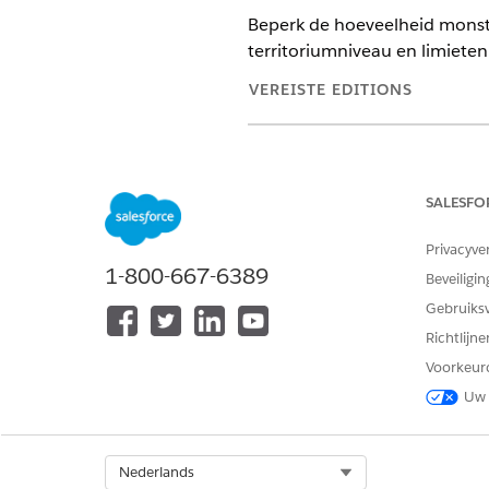
Beperk de hoeveelheid monste
territoriumniveau en limieten
VEREISTE EDITIONS
Beschikbaar in: Lightning Exper
Beschikbaar in:
Enterprise
en
Un
en het beheerde pakket Life S
SALESFO
Privacyve
VEREISTE GEBRUIKERSMACHTI
1-800-667-6389
Beveiligin
Records voor Tijdsbestek en Ho
Gebruiks
toewijzen beheren:
Richtlijn
Toegang tot de Beheerconsole v
Voorkeur
configureren van validatie-inste
territoriumhoeveelheid:
Uw 
Stel records voor
de toewijzin
verkoopvertegenwoordigers t
Select Org
Nederlands