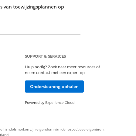
s van toewijzingsplannen op
 Customer Engagement Add-on-licentie
SUPPORT & SERVICES
Hulp nodig? Zoek naar meer resources of
neem contact met een expert op.
Ondersteuning ophalen
 beheerder Life Sciences
Powered by
Experience Cloud
en tot welke producten
leners.
rse handelsmerken zijn eigendom van de respectieve eigenaren.
rland