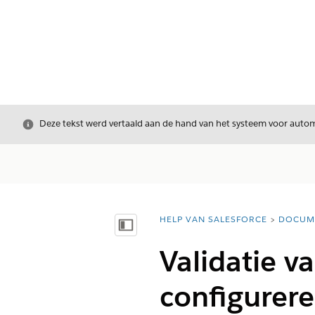
Sluiten
Deze tekst werd vertaald aan de hand van het systeem voor automa
HELP VAN SALESFORCE
DOCUM
U bent hier:
Inhoudsopgave weergeven
Validatie v
configurer