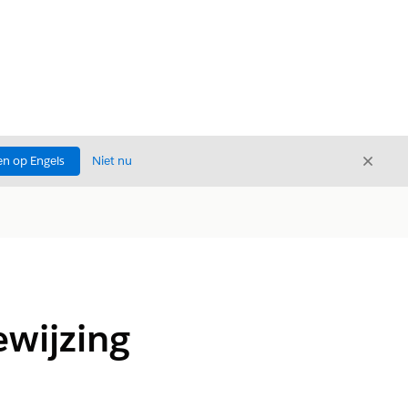
Sluite
n op Engels
Niet nu
Sluiten
ewijzing