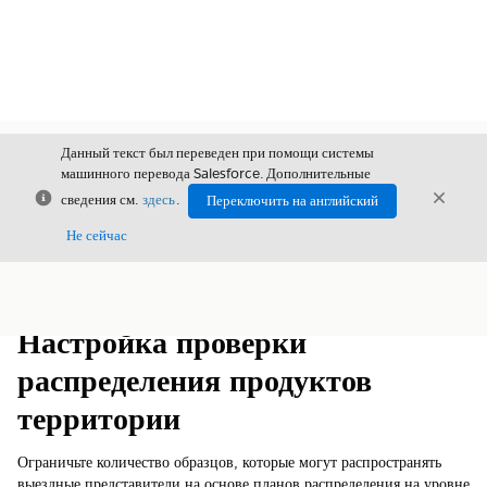
Данный текст был переведен при помощи системы
машинного перевода Salesforce. Дополнительные
Закрыть
Закры
сведения см.
здесь
.
Переключить на английский
Закрыт
Не сейчас
Содержание
Показать содержание
Настройка проверки
распределения продуктов
территории
Ограничьте количество образцов, которые могут распространять
выездные представители на основе планов распределения на уровне