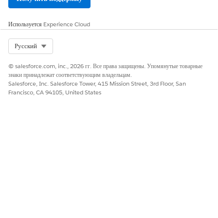
администратора
».
Выберите «
Администрирование посещений
», а потом
Используется
Experience Cloud
выберите «
Параметры посещений
».
В параметрах образцов и элементов выберите «
Проверить
Select Org
Русский
распределение количества территорий
».
В
режиме проверки распределения количества территорий
© salesforce.com, inc., 2026 гг. Все права защищены. Упомянутые товарные
выберите «
Ошибка
» или «
Предупреждение
».
знаки принадлежат соответствующим владельцам.
Ошибка не
позволяет выездным представителям
Salesforce, Inc. Salesforce Tower, 415 Mission Street, 3rd Floor, San
превышать ограничения по количеству территорий или
Francisco, CA 94105, United States
посещений.
Предупреждает
представителей, но позволяет им
продолжить.
Сохраните внесенные изменения.
ЭТА СТАТЬЯ РЕШИЛА ВАШУ ПРОБЛЕМУ?
Оставьте свой отзыв, чтобы мы могли стать лучше!
Да
Нет