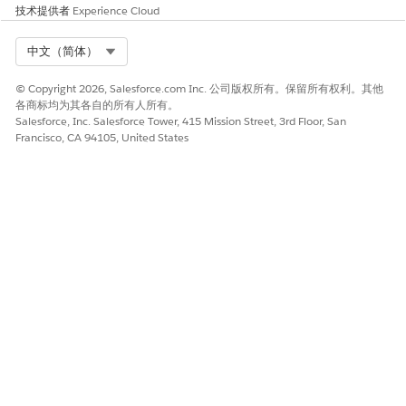
则
。
技术提供者
Experience Cloud
激活
VisitTimeOffValidationHandler
和
TUDVisitValidationHandler
触发器处理器。
Select Org
中文（简体）
© Copyright 2026, Salesforce.com Inc. 公司版权所有。保留所有权利。其他
各商标均为其各自的所有人所有。
Salesforce, Inc. Salesforce Tower, 415 Mission Street, 3rd Floor, San
Francisco, CA 94105, United States
您不能将多个医疗保健组织添加到一次访问。
备注
对于复杂或特定于客户的规则，使用
走访操作验证脚本
。
另请参阅：
触发器处理程序管理
按对象划分的触发器处理程序
定义州许可证编号验证
本文章是否解决您的问题？
请与我们共享您的想法，以便我们进行改进！