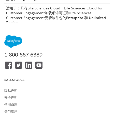
适用于：具有Life Sciences Cloud、Life Sciences Cloud for
Customer Engagement加载项许可证和Life Sciences
Customer Engagement受管软件包的
Enterprise
和
Unlimited
Edition。
所需用户权限
定义公司假期和工作时间：
自定义应用程序
访问管理员控制台，以配置走
生命科学商业管理员
1-800-667-6389
访验证设置、管理计划员设置
并激活触发器处理程序：
要防止用户提前太长时间安排访问，请转到
管理员控制台
|
访问
管理
|
访问设置
。
SALESFORCE
在
未来访问限制天数
中输入值，并激活
FutureVisitLimitValidationHandler
触发器处理器。
隐私声明
要防止双重预订，请配置
走访冲突验证期间（天数
）和
走访冲突
安全声明
验证模式
。
使用条款
激活
VisitConflictValidationHandler
触发器处理程序。
要要求延迟访问报表的原因，请配置
提交延迟原因字段
和
提交延
参与准则