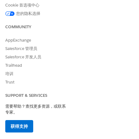
迟原因阈值（天数
）。
Cookie 首选项中心
激活
VisitDelayReasonHandler
触发器处理器。
您的隐私选择
要阻止在非工作日计划，请在
设置
|
公司设置
|
假期中
定义假
期。
COMMUNITY
在
管理员控制台
|
计划管理
中，设置
一周第一天
并激活
VisitHolidayValidationHandler
触发器处理器。
AppExchange
要强制执行工作时间，请在
设置中
定义
工作时间
，并在
管理员控
制台
|
计划员管理
|
访问工作时间
中进行分配。
Salesforce 管理员
激活
VisitHolidayValidationHandler
触发器处理器。
Salesforce 开发人员
Trailhead
培训
Trust
仅在打开
VisitHolidayValidationHandler
触发器处理
备注
SUPPORT & SERVICES
器时配置工作时间。
需要帮助？查找更多资源，或联系
专家。
要将走访限制为首选时间，请激活
VisitMyBestTimeValidationHandler
触发器处理程序。
获得支持
这需要类型为
的
联系点最佳联系
时间记录。
My Best Time
为防止计划与休假冲突，请在管理员控制台中配置
休假区域规