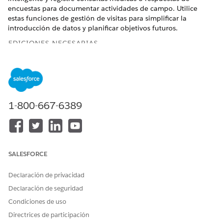
encuestas para documentar actividades de campo. Utilice
estas funciones de gestión de visitas para simplificar la
introducción de datos y planificar objetivos futuros.
EDICIONES NECESARIAS
Disponible en:
Lightning Experience
Disponible en: Ediciones
Enterprise
y
Unlimited
con
licencia Life Sciences Cloud, Life Sciences Cloud para
Customer Engagement Add-on y el paquete gestionado Life
1-800-667-6389
Sciences Customer Engagement.
Recomendaciones
El menú de la barra lateral Recomendaciones sugiere los
Siguientes mejores mensajes o contenido para
SALESFORCE
profesionales sanitarios específicos (HCP).
Declaración de privacidad
Capturar detalles de productos
Configure detalles de productos de modo que los
Declaración de seguridad
representantes de campo puedan registrar productos,
Condiciones de uso
mensajes y reacciones durante las visitas. Configure listas
Directrices de participación
relacionadas, parámetros de administrador y