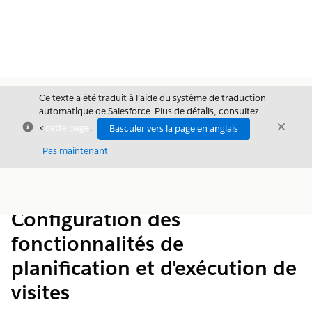
Ce texte a été traduit à l’aide du système de traduction
automatique de Salesforce. Plus de détails, consultez
Fermer
Ferme
<
cette page
.
Basculer vers la page en anglais
Fermer
Pas maintenant
Table des
Afficher la table des matières
matières
Configuration des
fonctionnalités de
planification et d'exécution de
visites