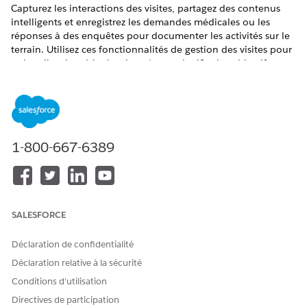
Capturez les interactions des visites, partagez des contenus
intelligents et enregistrez les demandes médicales ou les
réponses à des enquêtes pour documenter les activités sur le
terrain. Utilisez ces fonctionnalités de gestion des visites pour
rationaliser la saisie des données et planifier les objectifs
futurs.
ÉDITIONS REQUISES
Disponible avec :
Lightning Experience
1-800-667-6389
Disponible avec : les éditions
Enterprise
et
Unlimited
avec
Life Sciences Cloud, la licence complémentaire Life
Sciences Cloud pour Customer Engagement et le package
géré Life Sciences Customer Engagement.
SALESFORCE
Recommandations
Le menu latéral Recommandations suggère les Next Best
Déclaration de confidentialité
Messages ou Content pour des professionnels de santé
Déclaration relative à la sécurité
spécifiques.
Conditions d’utilisation
Capture des détails des produits
Directives de participation
Configurez les détails des produits pour permettre aux