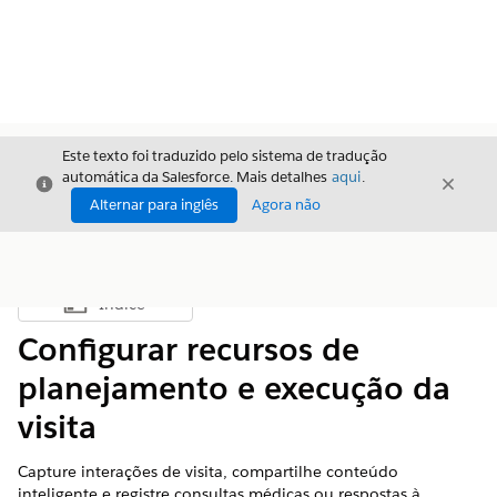
Este texto foi traduzido pelo sistema de tradução
automática da Salesforce. Mais detalhes
aqui
.
Fechar
Fecha
Fechar
Alternar para inglês
Agora não
Índice
Mostrar índice
Configurar recursos de
planejamento e execução da
visita
Capture interações de visita, compartilhe conteúdo
inteligente e registre consultas médicas ou respostas à