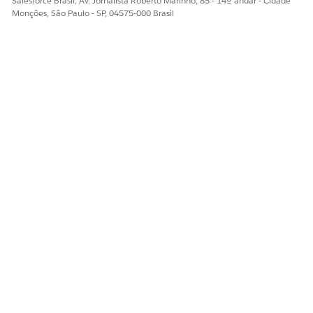
Salesforce Brasil, Av. Jornalista Roberto Marinho, 85 - 14º andar - Cidade
do rótulo durante uma visita.
Monções, São Paulo - SP, 04575-000 Brasil
Responder a pesquisas
Configure pesquisas para que os representantes de campo
possam iniciá-las e concluí-las durante visitas.
ESTE ARTIGO RESOLVEU SEU PROBLEMA?
Diga-nos para podermos melhorar!
Sim
Não