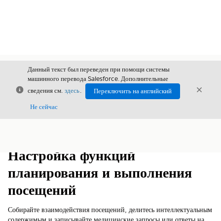
Данный текст был переведен при помощи системы
машинного перевода Salesforce. Дополнительные
Закрыть
Закры
сведения см.
здесь
.
Переключить на английский
Закрыт
Не сейчас
Содержание
Показать содержание
Настройка функций
планирования и выполнения
посещений
Собирайте взаимодействия посещений, делитесь интеллектуальным
содержимым и записывайте медицинские запросы или ответы на