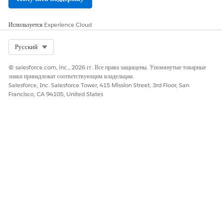
посещения.
Используется
Experience Cloud
Ответ на опросы
Настройте опросы, чтобы выездные представители могли
запускать и выполнять их во время посещений.
Select Org
Русский
© salesforce.com, inc., 2026 гг. Все права защищены. Упомянутые товарные
знаки принадлежат соответствующим владельцам.
Salesforce, Inc. Salesforce Tower, 415 Mission Street, 3rd Floor, San
ЭТА СТАТЬЯ РЕШИЛА ВАШУ ПРОБЛЕМУ?
Francisco, CA 94105, United States
Оставьте свой отзыв, чтобы мы могли стать лучше!
Да
Нет