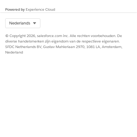
Zoek en selecteer vanuit de Appstarter
Life Sciences
Commercial
en klik vervolgens op
Admin Console
|
Trigger
Powered by
Experience Cloud
Handler Administration
.
Activeer deze triggerhandlers:
Select Org
Nederlands
ProductDisbursementInventoryOpCreation
en
ProductDisbursementSubmitLockHandler
.
© Copyright 2026, salesforce.com inc. Alle rechten voorbehouden. De
Handlers voor objectvergrendeling zijn alleen van
diverse handelsmerken zijn eigendom van de respectieve eigenaren.
toepassing op de desktopsite. Voor de mobiele app is
SFDC Netherlands BV, Gustav Mahlerlaan 2970, 1081 LA, Amsterdam,
deze logica ingebouwd.
Nederland
HEEFT DIT ARTIKEL UW PROBLEEM OPGELOST?
Laat ons weten wat we kunnen doen om te verbeteren!
Ja
Nee