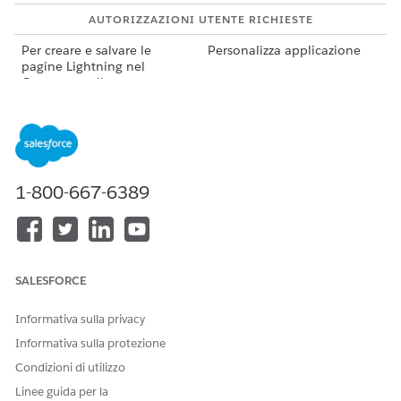
AUTORIZZAZIONI UTENTE RICHIESTE
Per creare e salvare le
Personalizza applicazione
pagine Lightning nel
Generatore di app
Lightning:
1-800-667-6389
I campi personalizzati creati nell'oggetto Visita non
NOTA
vengono visualizzati nella versione Web della pagina
Partecipazione alla visita. Per visualizzare i campi
personalizzati nella versione Web della pagina, crearli
SALESFORCE
nell'oggetto Visita operatore e aggiungerli al layout di
pagina Visita operatore.
Informativa sulla privacy
Informativa sulla protezione
Da Imposta, aprire il Gestore oggetti.
Condizioni di utilizzo
Selezionare l'oggetto Visita e aprire Layout di pagina.
Modificare il layout assegnato agli utenti sul campo.
Linee guida per la