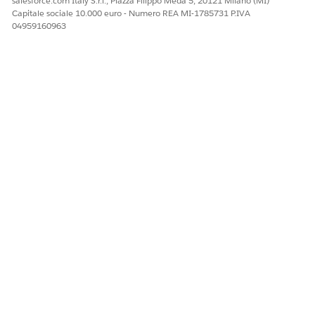
salesforce.com Italy S.r.l., Piazza Filippo Meda 5, 20121 Milano (MI)
Capitale sociale 10.000 euro - Numero REA MI-1785731 P.IVA
04959160963