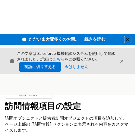
ただいま大変多くのお問い合わせをいただいており、ご連絡までにお時間を頂戴しております
続きを読む
Clo
この文章は Salesforce 機械翻訳システムを使用して翻訳
されました。詳細は
こちら
をご参照ください。
閉じる
閉じ
閉じる
英語に切り替える
今はしません
目次
目次を表示
訪問情報項目の設定
訪問オブジェクトと提供者訪問オブジェクトの項目を追加して、
ページ上部の [訪問情報] セクションに表示される内容をカスタマ
イズします。