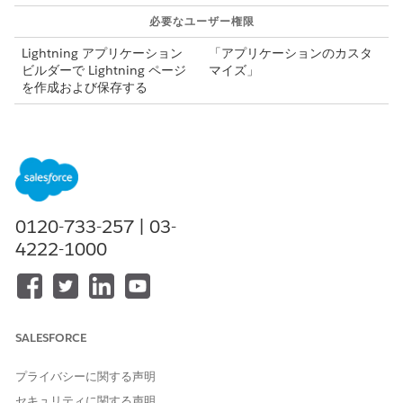
必要なユーザー権限
Lightning アプリケーション
「アプリケーションのカスタ
ビルダーで Lightning ページ
マイズ」
を作成および保存する
Visit オブジェクトで作成されたカスタム項目は、Visit
メモ
Engagement ページの Web バージョンには表示されません。
0120-733-257 | 03-
ページの Web バージョンにカスタム項目を表示するには、提
4222-1000
供者訪問オブジェクトでカスタム項目を作成し、提供者訪問ペ
ージレイアウトに追加します。
[設定] からオブジェクトマネージャーを開きます。
SALESFORCE
訪問オブジェクトを選択し、[ページレイアウト] を開きます。
フィールドユーザーに割り当てられたレイアウトを編集しま
プライバシーに関する声明
す。
[チャネル] や [状況] などのサポートされている項目を [訪問]
セキュリティに関する声明