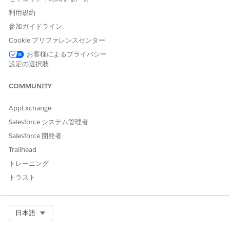
ページレイアウトに追加して、システム項目のすぐ下に表示す
利用規約
る。システム項目 (取引先、場所、予定開始時刻、予定終了時
参加ガイドライン:
刻) は、常にセクションの上部に表示されます。
変更内容を保存します。
Cookie プリファレンスセンター
[訪問提供者] ページを見つけて編集します。
お客様によるプライバシー
[確認済み] などの標準 Life Sciences Cloud 項目を追加し
設定の選択肢
ます。
提供者訪問オブジェクトのカスタム項目を作成し、このペ
COMMUNITY
ージレイアウトに追加して、一意のビジネスデータを取得
します。
AppExchange
[保存]
をクリックします。
Salesforce システム管理者
Salesforce 開発者
Trailhead
トレーニング
この記事で問題は解決されましたか?
ご意見をお待ちしております。
トラスト
はい
いいえ
Select Org
日本語