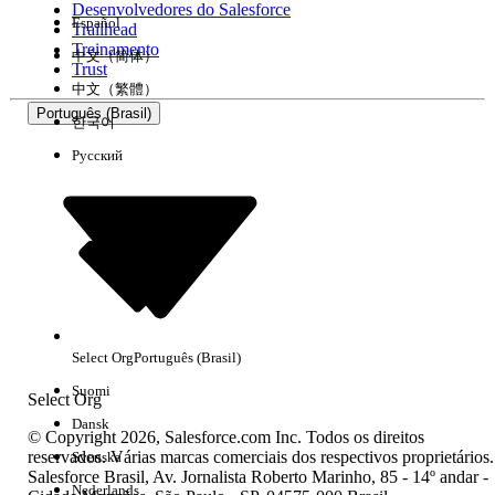
Desenvolvedores do Salesforce
Español
Trailhead
Experiência
Treinamento
中文（简体）
Trust
中文（繁體）
Português (Brasil)
한국어
Русский
Limpar tudo
Concluído
Select Org
Português (Brasil)
Suomi
Select Org
Dansk
© Copyright 2026, Salesforce.com Inc. Todos os direitos
reservados. Várias marcas comerciais dos respectivos proprietários.
Svenska
Salesforce Brasil, Av. Jornalista Roberto Marinho, 85 - 14º andar -
Sem resultados
Nederlands