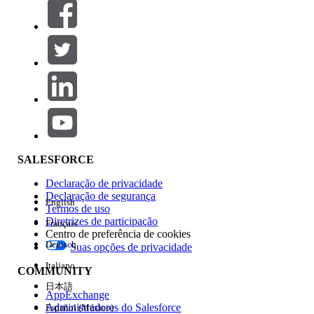
Filtros (0)
SELECIONAR FILTROS
Adicionar
Área de produtos
Impacto do recurso
SALESFORCE
Declaração de privacidade
Declaração de segurança
English
Termos de uso
Diretrizes de participação
Français
Centro de preferência de cookies
Deutsch
Suas opções de privacidade
Edição
Italiano
COMMUNITY
日本語
AppExchange
Administradores do Salesforce
Español (México)