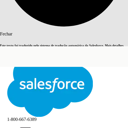
Pesquisar
Fechar
Este texto foi traduzido pelo sistema de tradução automática da Salesforce. Mais detalhes
Alternar para inglês
Agora não
aqui
.
Fechar
Fechar
1-800-667-6389