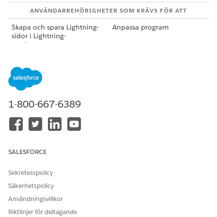
ANVÄNDARBEHÖRIGHETER SOM KRÄVS FÖR ATT
Skapa och spara Lightning-
Anpassa program
sidor i Lightning-
appbyggaren:
I Inställningar, öppna Objekthanteraren.
Välj Besök och öppna Sidlayouter.
Redigera layouten som tilldelats dina fältanvändare.
Lägg till fält som stöds, som Kanal och Status, på
1-800-667-6389
sidlayouten Besök för att visa dem direkt under
systemfälten. Systemfälten (Konto, Plats, Planerad starttid
och Planerad sluttid) visas alltid högst upp i en sektion.
Klicka på
Spara
.
Hitta sidan Besöksleverantör och redigera den.
SALESFORCE
Lägg till standardfält i Life Sciences Cloud, till exempel
Är bekräftad.
Sekretesspolicy
Skapa egna fält i objektet Leverantörsbesök och lägg
Säkerhetspolicy
till dem på denna sidlayout för att samla in unika
verksamhetsdata.
Användningsvillkor
Riktlinjer för deltagande
Klicka på
Spara
.