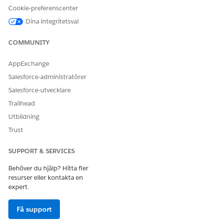
Cookie-preferenscenter
Dina integritetsval
LÖSTE DENNA ARTIKEL DITT PROBLEM?
COMMUNITY
Berätta för oss vad vi kan förbättra!
AppExchange
Ja
Nej
Salesforce-administratörer
Salesforce-utvecklare
Trailhead
Utbildning
Trust
SUPPORT & SERVICES
Behöver du hjälp? Hitta fler
resurser eller kontakta en
expert.
Få support