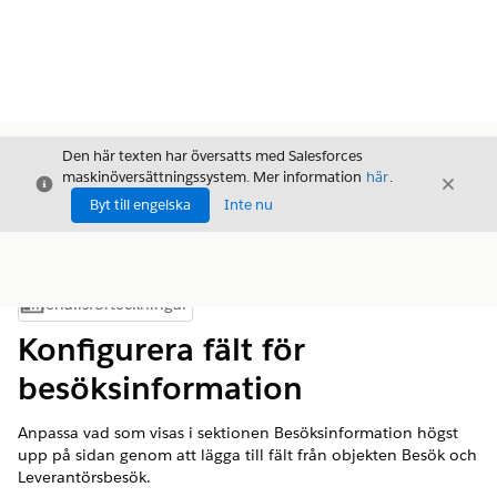
Den här texten har översatts med Salesforces
maskinöversättningssystem. Mer information
här
.
Stäng
Stäng
Stäng
Byt till engelska
Inte nu
Innehållsförteckningar
Visa innehållsförteckning
Konfigurera fält för
besöksinformation
Anpassa vad som visas i sektionen Besöksinformation högst
upp på sidan genom att lägga till fält från objekten Besök och
Leverantörsbesök.