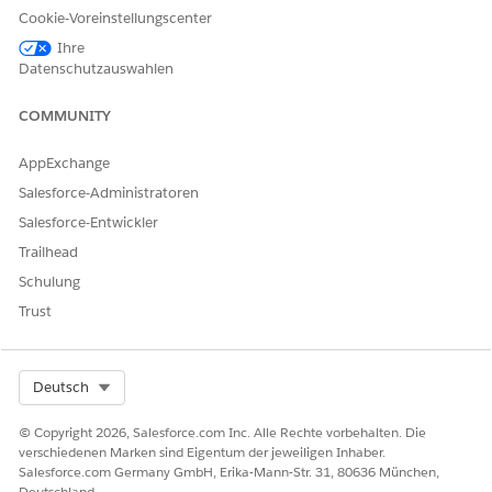
Cookie-Voreinstellungscenter
erstellen.
Ihre
Suchen Sie im App Launcher
Biowissenschaften kommerziell
,
Datenschutzauswahlen
wählen Sie diese Option aus und wählen Sie dann
Administratorkonsole
aus.
COMMUNITY
Wählen Sie
Besuchsverwaltung
und dann
Produktdiskussionseinstellungen
aus.
AppExchange
Wählen Sie ein Produkt aus der Produktliste aus.
Salesforce-Administratoren
Verschieben Sie Datensatztypen von "Verfügbare
Datensatztypen" in "Ausgewählte Datensatztypen".
Salesforce-Entwickler
Speichern Sie Ihre Arbeit.
Trailhead
Schulung
SIEHE AUCH:
Trust
Konfigurieren von Produkten und Produkttypen
Vorbereiten Ihrer Organisation auf die Besuchsverwaltung
Select Org
Deutsch
© Copyright 2026, Salesforce.com Inc. Alle Rechte vorbehalten. Die
KONNTEN SIE IHR PROBLEM MITHILFE DIESES ARTIKELS LÖSEN?
verschiedenen Marken sind Eigentum der jeweiligen Inhaber.
Geben Sie uns Feedback, damit wir uns verbessern können.
Salesforce.com Germany GmbH, Erika-Mann-Str. 31, 80636 München,
Deutschland