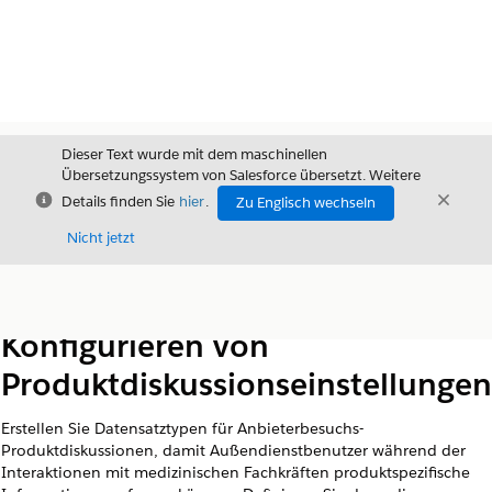
Dieser Text wurde mit dem maschinellen
Übersetzungssystem von Salesforce übersetzt. Weitere
Schließen
Schli
Details finden Sie
hier
.
Zu Englisch wechseln
Schließ
Nicht jetzt
Inhalt
Inhalt anzeigen
Konfigurieren von
Produktdiskussionseinstellungen
Erstellen Sie Datensatztypen für Anbieterbesuchs-
Produktdiskussionen, damit Außendienstbenutzer während der
Interaktionen mit medizinischen Fachkräften produktspezifische