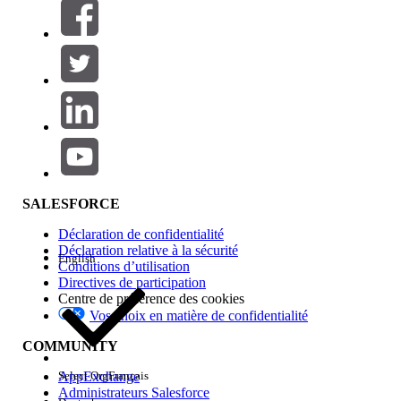
Filtrer par (0)
SÉLECTIONNER DES FILTRES
Ajouter
Gamme de produits
Impact des fonctionnalités
SALESFORCE
Déclaration de confidentialité
Déclaration relative à la sécurité
English
Conditions d’utilisation
Directives de participation
Centre de préférence des cookies
Vos choix en matière de confidentialité
Edition
COMMUNITY
AppExchange
Select Org
Français
Administrateurs Salesforce