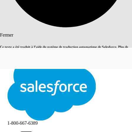
Rechercher
Fermer
Ce texte a été traduit à l’aide du système de traduction automatique de Salesforce. Plus de
Basculer vers la page en anglais
détails, consultez <
cette page
.
Pas maintenant
Fermer
Fermer
1-800-667-6389