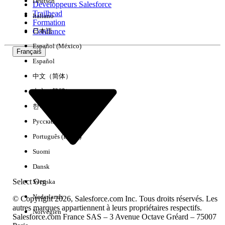
Deutsch
Développeurs Salesforce
Trailhead
Italiano
Expérience
Formation
Confiance
日本語
Español (México)
Français
Español
Effacer tout
Terminé
中文（简体）
中文（繁體）
한국어
Русский
Português (Brasil)
Suomi
Dansk
Select Org
Svenska
Nederlands
© Copyright 2026, Salesforce.com Inc. Tous droits réservés. Les
autres marques appartiennent à leurs propriétaires respectifs.
Norvégien
Salesforce.com France SAS – 3 Avenue Octave Gréard – 75007
Aucun résultat