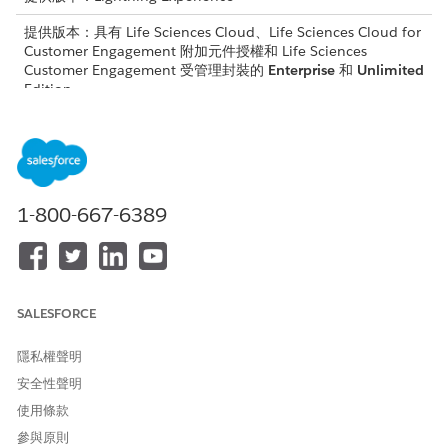
提供版本：具有 Life Sciences Cloud、Life Sciences Cloud for
Customer Engagement 附加元件授權和 Life Sciences
Customer Engagement 受管理封裝的
Enterprise
和
Unlimited
Edition。
所需的使用者權限
定義及新增動作、使用版面配
自訂應用程式
置
1-800-667-6389
造訪記錄頁面的可用動作:
標準動作
:刪除
快速動作
:查詢、電子郵件、上次造訪、Next Best Customer、
線上檢視 (僅限行動應用程式)、解除鎖定 (僅限桌面網站)
SALESFORCE
移至自訂動作 (僅限行動應用程式)
隱私權聲明
GoTo 動作
「移至」動作會將使用者從「造訪」記錄頁面或清單檢視帶往
安全性聲明
「造訪參與」的特定區段,以完成工作而無須捲動。
使用條款
定義自訂與特殊動作
參與原則