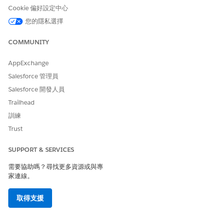
設定解除鎖定動作,讓特定設定檔可以從桌面網站解除鎖定已提
Cookie 偏好設定中心
交的造訪。
您的隱私選擇
使用版面配置新增動作
使用版面配置可在「動態動作」未開啟時,將動作新增至「造
COMMUNITY
訪」記錄頁面。
AppExchange
使用動態動作新增動作
Salesforce 管理員
使用「動態動作」將動作新增至「造訪」記錄頁面,讓使用者只
會看見與目前造訪狀態和裝置相關的動作。
Salesforce 開發人員
Trailhead
訓練
Trust
此文章是否解決您的問題？
請讓我們知道，以便我們改進！
SUPPORT & SERVICES
是
否
需要協助嗎？尋找更多資源或與專
家連線。
取得支援