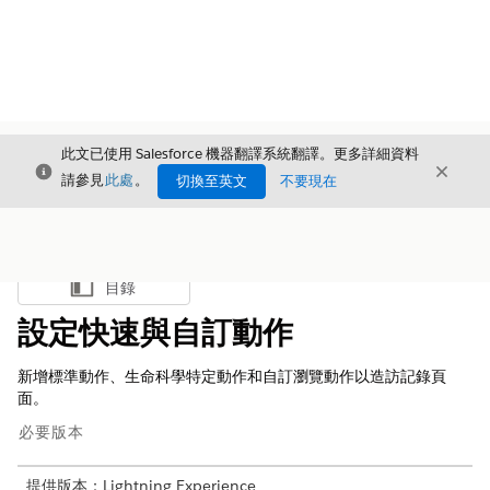
此文已使用 Salesforce 機器翻譯系統翻譯。更多詳細資料
結束
結束
結束
請參見
此處
。
切換至英文
不要現在
目錄
顯示目錄
設定快速與自訂動作
新增標準動作、生命科學特定動作和自訂瀏覽動作以造訪記錄頁
面。
必要版本
提供版本：Lightning Experience