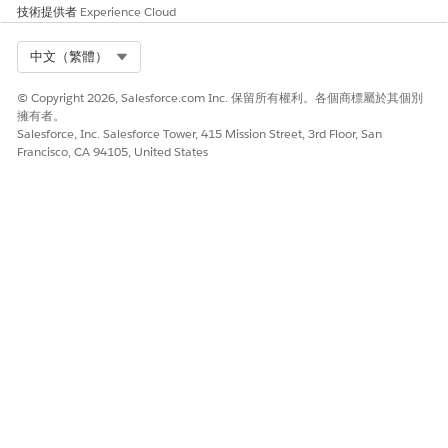
技術提供者
Experience Cloud
Select Org
中文（繁體）
© Copyright 2026, Salesforce.com Inc. 保留所有權利。各個商標屬於其個別
擁有者。
Salesforce, Inc. Salesforce Tower, 415 Mission Street, 3rd Floor, San
Francisco, CA 94105, United States