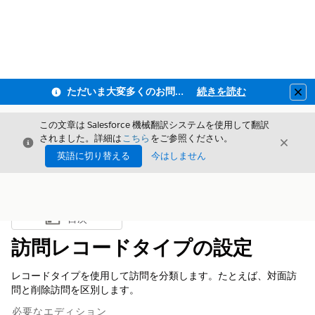
ただいま大変多くのお問い合わせをいただいており、ご連絡までにお時間を頂戴しております
続きを読む
Clo
この文章は Salesforce 機械翻訳システムを使用して翻訳
されました。詳細は
こちら
をご参照ください。
閉じる
閉じ
閉じる
英語に切り替える
今はしません
目次
目次を表示
訪問レコードタイプの設定
レコードタイプを使用して訪問を分類します。たとえば、対面訪
問と削除訪問を区別します。
必要なエディション