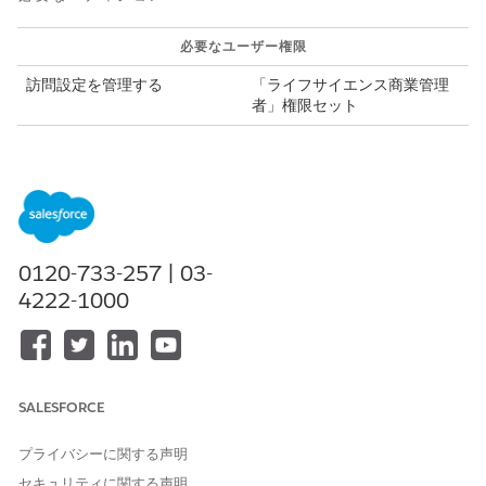
必要なユーザー権限
訪問設定を管理する
「ライフサイエンス商業管理
者」権限セット
Visit オブジェクトを設定しま
「アプリケーションのカスタ
す。
マイズ」
Visit オブジェクトと Provider Visit オブジェクトの両方で一
致するレコードタイプを作成します。API 参照名と表示ラベル
が同じであることを確認します。
0120-733-257 | 03-
訪問ページレイアウトにレコードタイプ項目を追加します。
4222-1000
(提供者訪問レイアウトに追加しないでください)。
Web インターフェースでの [
新規]
ボタンの動作を変更しま
す。この変更により、Salesforce の標準レコードタイプの選
択が Visit Engagement ページの読み込み方法に影響しなくな
ります。
SALESFORCE
[設定] から、
[オブジェクトマネージャー]
を選択します。
[訪問] で、[
ボタン、リンク、アクション
] を選択します。
プライバシーに関する声明
[
新規]
ボタンを編集します。
Lightning コンポーネントの上書きが
セキュリティに関する声明
lsc4ce:LogAVisit