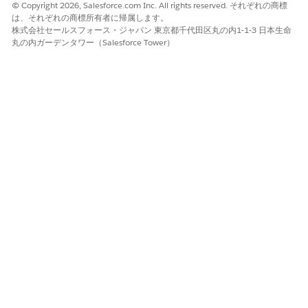
© Copyright 2026, Salesforce.com Inc. All rights reserved. それぞれの商標
ョンヘッダーを表示] を選択解除します。
は、それぞれの商標所有者に帰属します。
株式会社セールスフォース・ジャパン 東京都千代田区丸の内1-1-3 日本生命
丸の内ガーデンタワー（Salesforce Tower）
項目はデフォルトで 2 列で表示されます。読みやすくする
メモ
ために、[テキストエリア] 項目と [ロングテキストエリア] 項目
は、レイアウト設定に関係なく自動的に全幅に拡大されます。
この記事で問題は解決されましたか?
ご意見をお待ちしております。
はい
いいえ