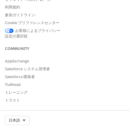
Action
に設定されていることを確認します。
利用規約
[
レコードタイプ選択ページ
をスキップ] をオンにします。
参加ガイドライン:
Provider Visit オブジェクトの [
新規
] ボタンに対してこの
Cookie プリファレンスセンター
手順を繰り返します。
お客様によるプライバシー
省略可能: レコードタイプを対応付けて、特定の取引先で使用
設定の選択肢
できる訪問タイプを制限します。
アプリケーションランチャーで、[
管理コンソール]
を見つ
COMMUNITY
けて選択します。
[
Visit Administration (
|
Visit Record Type Mappings
(訪
AppExchange
問レコードタイプ対応付け)] を選択します。
Salesforce システム管理者
[新規]
をクリックします。
マッピングの一意の名前を入力します。
Salesforce 開発者
取引先レコードタイプを選択します (例:
Trailhead
Health_Care_Provider)。
トレーニング
該当する訪問種別 (Detailing_Visit など) を選択します。
必要に応じて、並び替え順を変更します。
トラスト
[保存]
をクリックします。
これらのフィールドを [訪問] フィールドとシームレスにマージす
Select Org
日本語
るには、ページレイアウトエディターで [提供者の訪問情報] セク
ションの [セクションのプロパティ] を開き、[
詳細ページに
セクシ