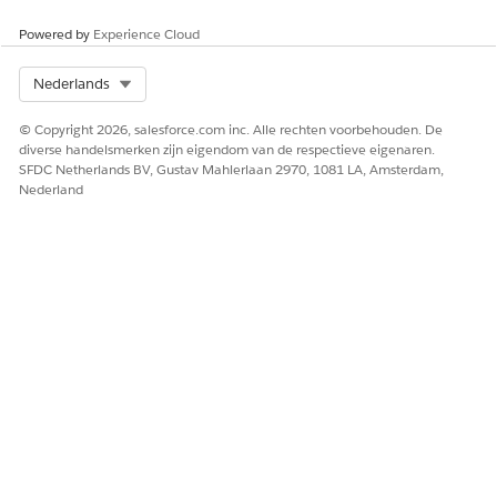
Aangepaste objecten: Voeg elk aangepast object met
Powered by
Experience Cloud
een opzoekopdracht toe aan het Visit-object. Zorg
ervoor dat de API-naam van het opzoekveld
Visit__c
Select Org
Nederlands
bevat. Varianten zoals
Visit_ID__c
worden niet
ondersteund en verhinderen dat aangepaste
© Copyright 2026, salesforce.com inc. Alle rechten voorbehouden. De
objectrecords worden opgeslagen.
diverse handelsmerken zijn eigendom van de respectieve eigenaren.
SFDC Netherlands BV, Gustav Mahlerlaan 2970, 1081 LA, Amsterdam,
Nederland
Alleen de hier vermelde standaardobjecten
OPMERKING
worden ondersteund in de zijbalk. Het toevoegen van
andere standaardobjecten via opzoekvelden wordt niet
ondersteund.
Optioneel: Wijzig de naam van de labels van de
gerelateerde lijst om deze aan te passen aan de behoeften
van uw gebruikers en bedrijf. Wijzig bijvoorbeeld de naam
van Productuitbetalingen in Voorbeelden.
Open vanuit Set-up Tabbladen en labels een andere