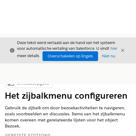
Deze tekst werd vertaald aan de hand van het systeem
voor automatische vertaling van Salesforce. U vindt
hier
Sluiten
Sluite
Sluiten
meer details.
Overschakelen op Engels
Niet nu
Inhoudsopgave
Inhoudsopgave weergeven
Het zijbalkmenu configureren
Gebruik de zijbalk om door bezoekactiviteiten te navigeren,
zoals voorbeelden en discussies. Items van het zijbalkmenu
komen overeen met gerelateerde lijsten voor het object
Bezoek.
VEREISTE EDITIONS