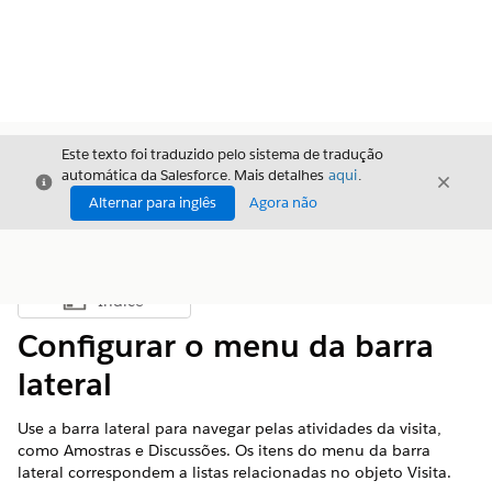
Este texto foi traduzido pelo sistema de tradução
automática da Salesforce. Mais detalhes
aqui
.
Fechar
Fecha
Fechar
Alternar para inglês
Agora não
Índice
Mostrar índice
Configurar o menu da barra
lateral
Use a barra lateral para navegar pelas atividades da visita,
como Amostras e Discussões. Os itens do menu da barra
lateral correspondem a listas relacionadas no objeto Visita.