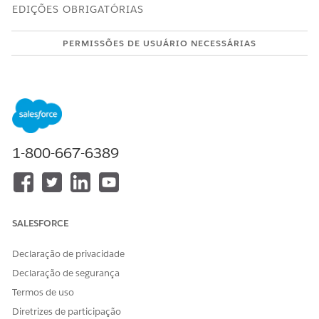
EDIÇÕES OBRIGATÓRIAS
PERMISSÕES DE USUÁRIO NECESSÁRIAS
Para gerenciar configurações
Conjunto de permissões de
de visita:
Administrador comercial de
biociências
Em Configuração, abra o Gerenciador de objetos.
Selecione Visita e abra Layouts de página.
1-800-667-6389
Edite o layout atribuído aos usuários de campo.
Adicione as listas relacionadas correspondentes aos
recursos que você deseja na barra lateral. A ordem das
listas relacionadas determina a ordem da barra lateral.
Conteúdo: Adicione fóruns de apresentação.
SALESFORCE
Detalhes do produto: Adicione Detalhes do produto
da visita do provedor.
Declaração de privacidade
Amostras: Adicionar desembolsos de produtos.
Direto para o profissional: Adicione amostras de
Declaração de segurança
solicitações de visita do provedor.
Termos de uso
Itens de marketing: Adicione Itens de marketing da
Diretrizes de participação
visita do provedor.