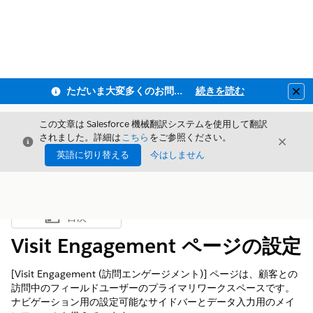
ただいま大変多くのお問い合わせをいただいており、ご連絡までにお時間を頂戴しております
続きを読む
Clo
この文章は Salesforce 機械翻訳システムを使用して翻訳
されました。詳細は
こちら
をご参照ください。
閉じる
閉じ
閉じる
英語に切り替える
今はしません
目次
目次を表示
Visit Engagement ページの設定
[Visit Engagement (訪問エンゲージメント)] ページは、顧客との
訪問中のフィールドユーザーのプライマリワークスペースです。
ナビゲーション用の設定可能なサイドバーとデータ入力用のメイ