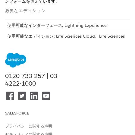
ンフォームを備えています。
必要なエディション
使用可能なインターフェース: Lightning Experience
使用可能なエディション: Life Sciences Cloud、Life Sciences
Cloud for Customer Engagementアドオン ライセンス、Life
Sciences Customer Engagement管理パッケージが付属する
Enterprise
Editionおよび
Unlimited
Edition。
Visit Engagement ページレイアウトをカスタマイズして、フィー
ルドユーザーのナビゲーションとデータ入力を合理化します。
0120-733-257 | 03-
サイドバーメニュー項目を関連リストに対応付けると、ディス
4222-1000
カッションへの参加やサンプルの提供など、訪問中に使用可能
な活動が定義されます。
[訪問] オブジェクトと [提供者訪問] オブジェクトの項目を 1
つの [訪問情報] セクションに統合することで、重要なレコー
ドデータを統合的に表示できます。
SALESFORCE
提供者の訪問、商品ディスカッション、カスタムオブジェクト
項目の連動選択リストを設定して、制御項目に基づいて使用可
プライバシーに関する声明
能な値を絞り込み、データ入力エラーを減らします。
セキュリティに関する声明