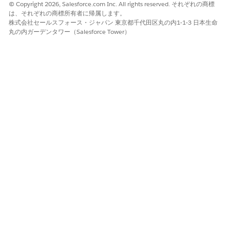
© Copyright 2026, Salesforce.com Inc. All rights reserved. それぞれの商標
ケーションで正しく表示されるデスクトップ サイトで設定済み
は、それぞれの商標所有者に帰属します。
のフィールドが欠落している場合は、他の設定を調査する前に
株式会社セールスフォース・ジャパン 東京都千代田区丸の内1-1-3 日本生命
丸の内ガーデンタワー（Salesforce Tower）
ユーザーのロケールを確認してください。「
User Locale and
Visit Engagement Fields
」を参照してください。
iPad ユーザー向けに Visit Engagement ページを設定する場合、
一部のレイアウト変更には追加の制約があります。「
Visit
Engagement iPad レイアウトの考慮事項
」を参照してください。
サイドバーメニューの設定
サイドバーを使用して、サンプルやディスカッションなどの訪
問活動をナビゲートします。サイドバーメニュー項目は、訪問
オブジェクトの関連リストに対応します。
訪問情報項目の設定
訪問オブジェクトと提供者訪問オブジェクトの項目を追加し
て、ページ上部の [訪問情報] セクションに表示される内容を
カスタマイズします。
訪問レコードタイプの設定
レコードタイプを使用して訪問を分類します。たとえば、対面
訪問と削除訪問を区別します。