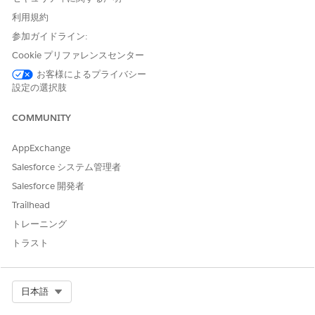
アンケートや問い合わせなどの優先度の高い ToDo に簡単に
利用規約
アクセスできるようにクイックアクションを設定します。ユー
参加ガイドライン:
ザーは、Salesforce モバイルアプリケーションのフロート表
示アクションボタンまたはデスクトップサイトのアクションメ
Cookie プリファレンスセンター
ニューからこれらのアクションにアクセスできます。
お客様によるプライバシー
設定の選択肢
カスタムオブジェクトを Visit Engagement ページに関連付ける
場合、
などのバリエーションではなく、
Visit_ID__c
Visit__c
を含む API 参照名で Visit オブジェクトへのルックアップを作成
COMMUNITY
します。この形式では、訪問を保存するときにカスタムオブジェ
クトレコードを作成できます。
AppExchange
Salesforce システム管理者
Salesforce 開発者
Trailhead
トレーニング
[言語 (地域、通貨)] 形式のロケール (スペイン語 (スペイ
メモ
ン、ユーロ) やフランス語 (フランス、ユーロ) など) はサポー
トラスト
トされていません。ユーザーのロケールがサポートされていな
い場合、ページレイアウトと項目レベルセキュリティで項目が
正しく設定されていても、デスクトップサイトの [Visit
Select Org
日本語
Engagement (訪問エンゲージメント)] ページに項目が表示さ
れないことがあります。Life Sciences Cloudモバイル アプリ