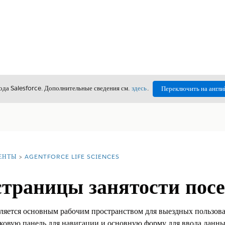
да Salesforce. Дополнительные сведения см.
здесь
.
Переключить на англи
ЕНТЫ
AGENTFORCE LIFE SCIENCES
страницы занятости пос
яется основным рабочим пространством для выездных пользова
ковую панель для навигации и основную форму для ввода данны