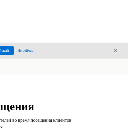
Закры
йский
Не сейчас
Закрыт
ещения
телей во время посещения клиентов.
х.