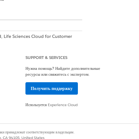
d, Life Sciences Cloud for Customer
олевых пользователей.
SUPPORT & SERVICES
о время посещений, например, участие в
Нужна помощь? Найдите дополнительные
ресурсы или свяжитесь с экспертом.
 посещении» предоставляет объединенное
Получить поддержку
настраиваемого объекта для фильтрации
, легкодоступными. Пользователи могут
Используется
Experience Cloud
rce или меню действий на сайте для ПК.
а Visit с API-именем, содержащим
иси настраиваемых объектов при
наки принадлежат соответствующим владельцам.
co, CA 94105, United States