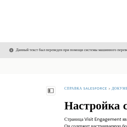
Закрыть
Данный текст был переведен при помощи системы машинного перево
СПРАВКА SALESFORCE
ДОКУМ
Вы находитесь здесь:
Показать содержание
Настройка 
Страница Visit Engagement явл
Он содержит настраиваемую бо