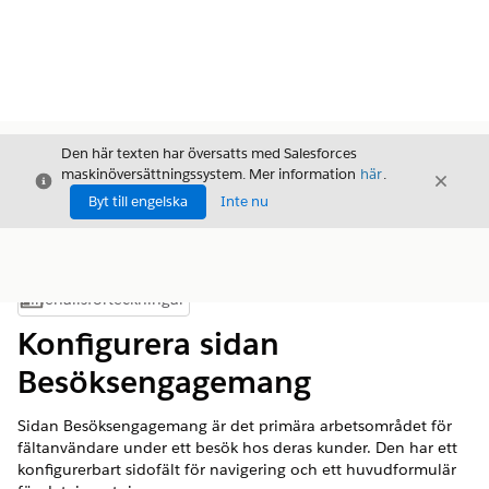
Den här texten har översatts med Salesforces
maskinöversättningssystem. Mer information
här
.
Stäng
Stäng
Stäng
Byt till engelska
Inte nu
Innehållsförteckningar
Visa innehållsförteckning
Konfigurera sidan
Besöksengagemang
Sidan Besöksengagemang är det primära arbetsområdet för
fältanvändare under ett besök hos deras kunder. Den har ett
konfigurerbart sidofält för navigering och ett huvudformulär