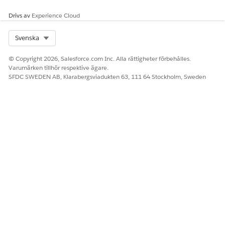
Besök och Leverantörsbesök.
Drivs av
Experience Cloud
Konfigurera besöksposttyper
Använd posttyper för att kategorisera besök. Till exempel
Select Org
Svenska
för att skilja mellan personliga besök och ta bort besök.
© Copyright 2026, Salesforce.com Inc. Alla rättigheter förbehålles.
Konfigurera snabbåtgärder och egna åtgärder
Varumärken tillhör respektive ägare.
Lägg till standardåtgärder, biovetenskapsspecifika åtgärder
SFDC SWEDEN AB, Klarabergsviadukten 63, 111 64 Stockholm, Sweden
och egna navigeringsåtgärder för att besöka postsidor.
LÖSTE DENNA ARTIKEL DITT PROBLEM?
Berätta för oss vad vi kan förbättra!
Ja
Nej