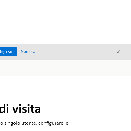
Chiud
'inglese
Non ora
Chiudi
i visita
e o singolo utente, configurare le