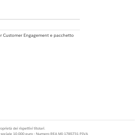
per Customer Engagement e pacchetto
fe Sciences Commercial Admin
e di amministrazione
.
di visita per l'impostazione predefinita
cesso di pianificazione. È possibile
i di visita futuri e risolvere i
ite inviate.
prietà dei rispettivi titolari.
ale sociale 10.000 euro - Numero REA MI-1785731 P.IVA
 della visita direttamente dai loro