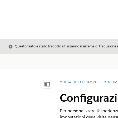
Chiudi
Questo testo è stato tradotto utilizzando il sistema di traduzione 
GUIDA DI SALESFORCE
DOCUM
Ti trovi qui:
Mostra sommario
Configurazi
Per personalizzare l'esperienza
impostazioni della visita nell