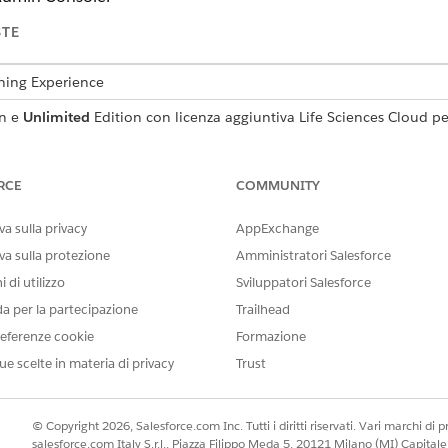
STE
tning Experience
n e
Unlimited
Edition con licenza aggiuntiva Life Sciences Cloud 
 Engagement.
AUTORIZZAZIONI UTENTE RICHIESTE
RCE
COMMUNITY
visite:
Insieme di autorizzazioni Li
a sulla privacy
AppExchange
va sulla protezione
Amministratori Salesforce
trovare e selezionare
Scienze della vita
e quindi selezionare
Consol
visite
e quindi
Impostazioni visite
.
 di utilizzo
Sviluppatori Salesforce
e il tipo di impostazioni da configurare. Configurare le impostazioni 
da per la partecipazione
Trailhead
cifici o utenti.
eferenze cookie
Formazione
azioni visita
e immettere i valori in base alle esigenze aziendali.
pianificano, gestiscono e inviano le visite. Controllare il pro
ue scelte in materia di privacy
Trust
ma della visita, impostare una durata predefinita, imporre limit
gli correlati all'invio, gestire gli invii tardivi e sbloccare le vis
© Copyright 2026, Salesforce.com Inc. Tutti i diritti riservati. Vari marchi di pro
salesforce.com Italy S.r.l., Piazza Filippo Meda 5, 20121 Milano (MI) Capit
ata visita
in modo che gli agenti sul campo possano aprire il record