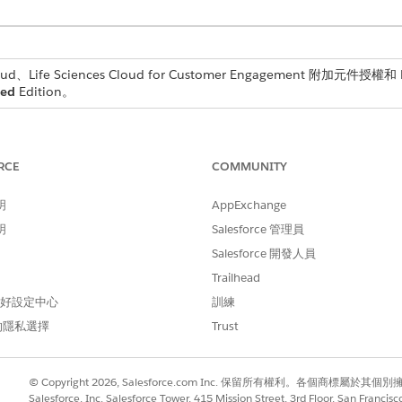
d、Life Sciences Cloud for Customer Engagement 附加元件授權和 Li
ted
Edition。
ciences Cloud 開發人員指南
》中的
造訪管理
。
RCE
COMMUNITY
明
AppExchange
,例如帳戶、地點、計畫開始和結束時間和管道。此物件適用於 Sale
明
Salesforce 管理員
的一對一關係的擴充物件。它會儲存產業特有的資料,例如簽章狀態、確認
Salesforce 開發人員
Trailhead
 偏好設定中心
訓練
不同的資料模型。
的隱私選擇
Trust
詳細資料」關係,其中執行詳細資料會儲存為「提供者造訪」物件的子
© Copyright 2026, Salesforce.com Inc. 保留所有權利。各個商標屬於其個
Salesforce, Inc. Salesforce Tower, 415 Mission Street, 3rd Floor, San Francis