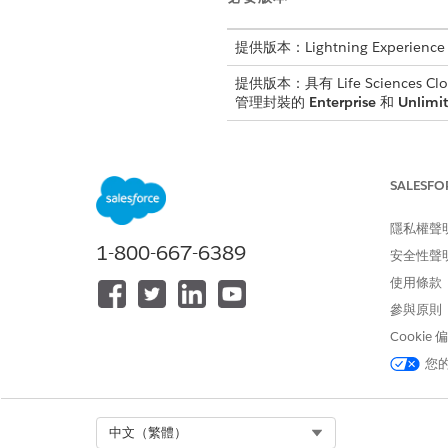
提供版本：Lightning Experience
提供版本：具有 Life Sciences Clou
管理封裝的
Enterprise
和
Unlimi
如需詳細資料,請參閱《
Life S
SALESFO
資料模型
隱私權聲
造訪
:代表事件資訊的標準物件
1-800-667-6389
安全性聲
提供者造訪
:與造訪物件有嚴格
使用條款
參與原則
執行資料與衍生關係
Cookie
造訪執行會根據活動類型使用
您
提供者造訪子系:「主要 - 
Select Org
中文（繁體）