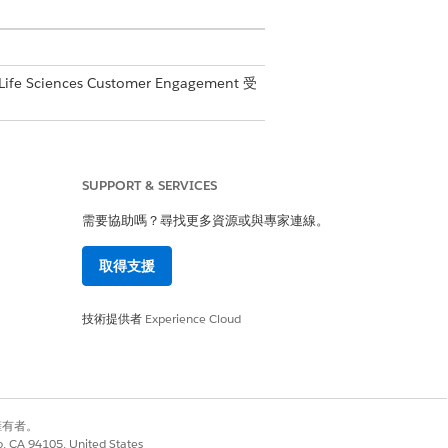
fe Sciences Customer Engagement 受
SUPPORT & SERVICES
需要協助嗎？尋找更多資源或與專家連線。
sforce 雲端。
取得支援
標記和合規性詳細資料。
技術提供者
Experience Cloud
系記錄。
別擁有者。
co, CA 94105, United States