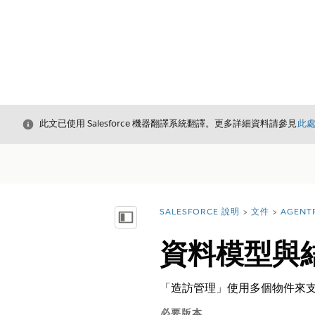
結束
此文已使用 Salesforce 機器翻譯系統翻譯。更多詳細資料請參見
此
SALESFORCE 說明
文件
AGENT
您位於此處：
顯示目錄
資料模型與
「造訪管理」使用多個物件來支援產
必要版本