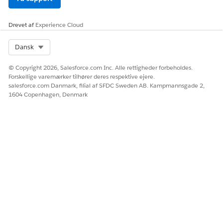
tLink
vedhæftede filer.
ContentVersion
Data
Krævet for
Drevet af
Experience Cloud
vedhæftede filer.
Select Org
Dansk
DigitalSignature
Data
Ingen
Udgift
Data
Ingen
© Copyright 2026, Salesforce.com Inc. Alle rettigheder forbeholdes.
Forskellige varemærker tilhører deres respektive ejere.
Udgiftsdeltager
Data
Ingen
salesforce.com Danmark, filial af SFDC Sweden AB. Kampmannsgade 2,
1604 Copenhagen, Denmark
Udgiftstype
Data
Ingen
LifeScienceCusto
Data
Ingen
mScript
LifeSciMarketable
Data
Ingen
Product
LifeSciProductAcc
Data
Ingen
tRstrc
Placering
Data
Ingen
PresentationClick
Data
Ingen