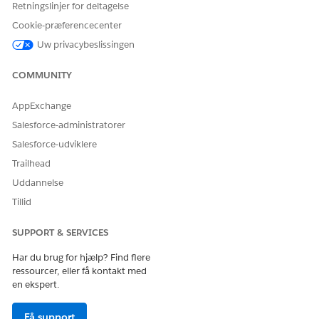
Retningslinjer for deltagelse
Cookie-præferencecenter
Uw privacybeslissingen
Hvis du bruger besøgshandlingsvalideringsscripts,
BEMÆRK
COMMUNITY
der refererer til tilpassede objekter eller tilladelsessæt, skal
du føje yderligere objekter til metadatacachen. Se
AppExchange
Eksempel på valideringsscripts for besøgshandlinger
.
Salesforce-administratorer
Salesforce-udviklere
OBJEKT
TYPE
NOTATER
Trailhead
BusinessLicense
Data
Ingen
Uddannelse
BusinessLicensePr
Data
Ingen
Tillid
oduct
SUPPORT & SERVICES
ComplianceState
Data
Ingen
mentDef
Har du brug for hjælp? Find flere
ressourcer, eller få kontakt med
ContentDocumen
Data
Krævet for
en ekspert.
t
vedhæftede filer.
ContentDocumen
Data
Krævet for
Få support