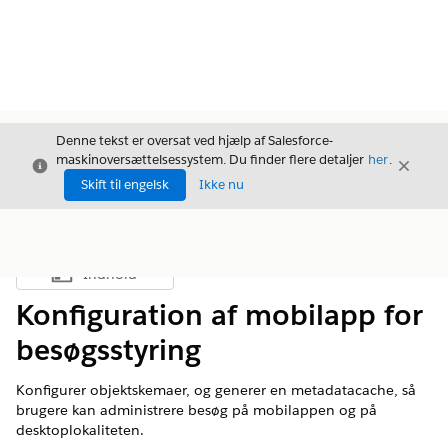
Denne tekst er oversat ved hjælp af Salesforce-
maskinoversættelsessystem. Du finder flere detaljer
her
.
Luk
Luk
Luk
Skift til engelsk
Ikke nu
Indhold
Vis indholdsfortegnelse
Konfiguration af mobilapp for
besøgsstyring
Konfigurer objektskemaer, og generer en metadatacache, så
brugere kan administrere besøg på mobilappen og på
desktoplokaliteten.