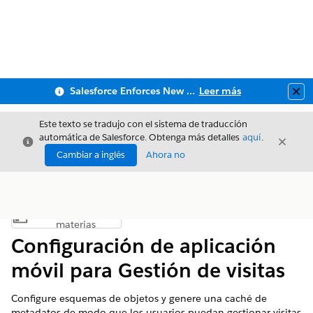
Salesforce Enforces New Security Requirements in Summer 2026
Leer más
Clo
Este texto se tradujo con el sistema de traducción
automática de Salesforce. Obtenga más detalles
aquí
.
Cerrar
Cerrar
Cerrar
Cambiar a inglés
Ahora no
Índice de
Mostrar índice de materias
materias
Configuración de aplicación
móvil para Gestión de visitas
Configure esquemas de objetos y genere una caché de
metadatos de modo que los usuarios puedan gestionar visitas