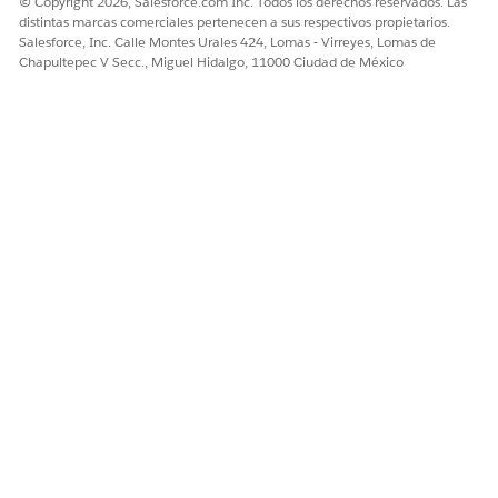
© Copyright 2026, Salesforce.com Inc. Todos los derechos reservados. Las
t
archivos adjuntos.
distintas marcas comerciales pertenecen a sus respectivos propietarios.
Salesforce, Inc. Calle Montes Urales 424, Lomas - Virreyes, Lomas de
ContentDocumen
Datos
Obligatorio para
Chapultepec V Secc., Miguel Hidalgo, 11000 Ciudad de México
tLink
archivos adjuntos.
ContentVersion
Datos
Obligatorio para
archivos adjuntos.
DigitalSignature
Datos
Ninguna
Gasto
Datos
Ninguna
ExpenseParticipan
Datos
Ninguna
t
ExpenseType
Datos
Ninguna
LifeScienceCusto
Datos
Ninguna
mScript
LifeSciMarketable
Datos
Ninguna
Product
LifeSciProductAcc
Datos
Ninguna
tRstrc