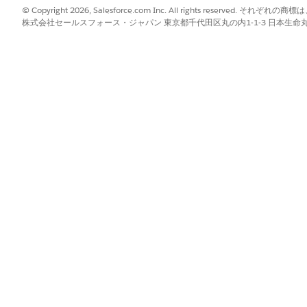
。「
Visit Action Validation Scripts
の例」を参照してください。
© Copyright 2026, Salesforce.com Inc. All rights reserve
株式会社セールスフォース・ジャパン 東京都千代田区丸の内1-1-3 日本生命丸の内ガ
タイプ
備考
データ
なし
データ
なし
データ
なし
データ
添付
データ
添付
データ
添付
データ
なし
データ
なし
データ
なし
データ
なし