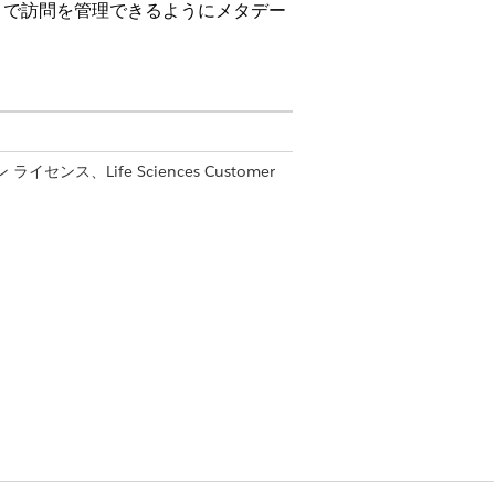
トで訪問を管理できるようにメタデー
ン ライセンス、Life Sciences Customer
のオフライン アクセスを有効にするに
guage (SOQL) 検索条件を指定して
する場合は、メタデータキャッシュにオブ