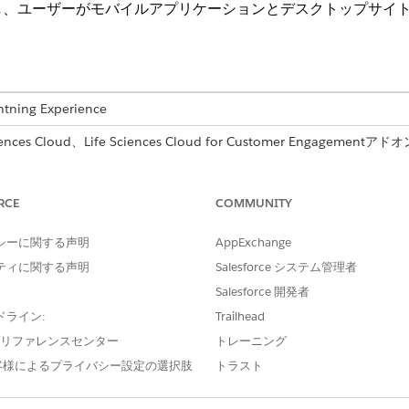
し、ユーザーがモバイルアプリケーションとデスクトップサイ
ng Experience
s Cloud、Life Sciences Cloud for Customer Engagementアドオ
付属する
Enterprise
Editionおよび
Unlimited
Edition。
RCE
必要なユーザー権限
COMMUNITY
ライフサイエンス商業管理者
シーに関する声明
AppExchange
ティに関する声明
Salesforce システム管理者
oudモバイル アプリケーションで訪問管理をサポートするオブジェクト
Salesforce 開発者
ータ キャッシュ設定を作成します。
ドライン:
Trailhead
データを制限するには、Salesforce Object Query Lan
e プリファレンスセンター
トレーニング
客様によるプライバシー設定の選択肢
トラスト
クトまたは権限セットを参照する訪問アクション検証スクリプトを使用