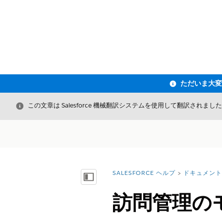
閉じる
この文章は Salesforce 機械翻訳システムを使用して翻訳されまし
SALESFORCE ヘルプ
ドキュメント
詳細情報:
目次を表示
訪問管理の