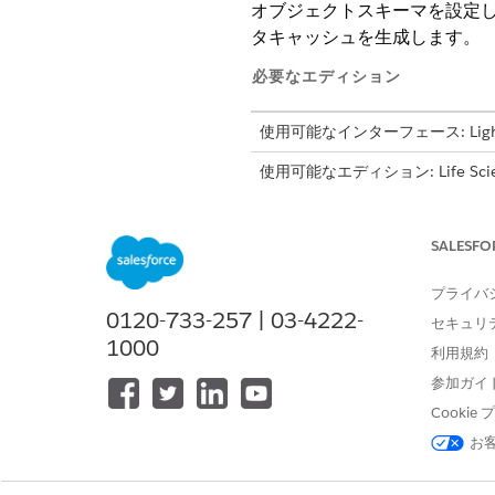
オブジェクトスキーマを設定
タキャッシュを生成します。
必要なエディション
使用可能なインターフェース: Lightni
使用可能なエディション: Life Science
Engagement管理パッケージが
SALESFO
訪問を設定および管理する
プライバ
0120-733-257 | 03-4222-
セキュリ
Life Sciences Cl
1000
利用規約
は、次のオブジェクト メタデ
参加ガイ
モバイルデバイスにダウンロードされる
Cooki
ください。
お
カスタムオブジェ
メモ