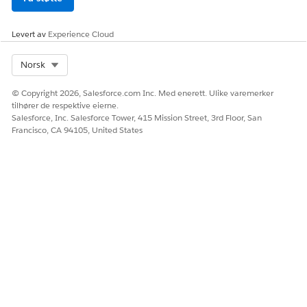
tLink
filvedlegg.
ContentVersion
Data
Kreves for
Levert av
Experience Cloud
filvedlegg.
DigitalSignature
Data
Ingen
Select Org
Norsk
Utgift
Data
Ingen
© Copyright 2026, Salesforce.com Inc. Med enerett. Ulike varemerker
tilhører de respektive eierne.
ExpenseParticipan
Data
Ingen
Salesforce, Inc. Salesforce Tower, 415 Mission Street, 3rd Floor, San
t (Utgiftsdeltaker)
Francisco, CA 94105, United States
ExpenseType
Data
Ingen
(Utgiftstype)
LifeScienceCusto
Data
Ingen
mScript
LifeSciMarketable
Data
Ingen
Product
LifeSciProductAcc
Data
Ingen
tRstrc
Sted
Data
Ingen