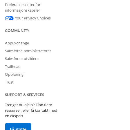
Preferansesenter for
informasjonskapsler
Your Privacy Choices
Hvis du bruker valideringsskript for besøkshandlinger
MERK
som refererer til tilpassede objekter eller tillatelsessett,
COMMUNITY
legger du til flere objekter i metadatabufferen. Se
eksempel
på valideringsskript for besøkshandlinger
.
AppExchange
Salesforce-administratorer
Salesforce-utviklere
OBJEKT
TYPE
NOTATER
Trailhead
BusinessLicense
Data
Ingen
Opplæring
BusinessLicensePr
Data
Ingen
Trust
oduct
SUPPORT & SERVICES
ComplianceState
Data
Ingen
mentDef
Trenger du hjelp? Finn flere
ressurser, eller få kontakt med
ContentDocumen
Data
Kreves for
t
filvedlegg.
en ekspert.
ContentDocumen
Data
Kreves for
Få støtte