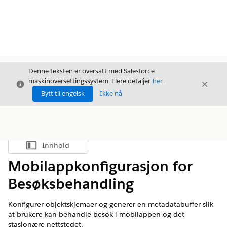
Denne teksten er oversatt med Salesforce
maskinoversettingssystem. Flere detaljer
her
.
Avslutt
Avslut
Avslutt
Bytt til engelsk
Ikke nå
Innhold
Vis innholdsfortegnelse
Mobilappkonfigurasjon for
Besøksbehandling
Konfigurer objektskjemaer og generer en metadatabuffer slik
at brukere kan behandle besøk i mobilappen og det
stasjonære nettstedet.