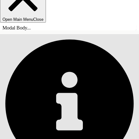
Open Main Menu
Close
Modal Body...
INNHOLD
Søk
Vis innholdsfortegnelse
Innhold