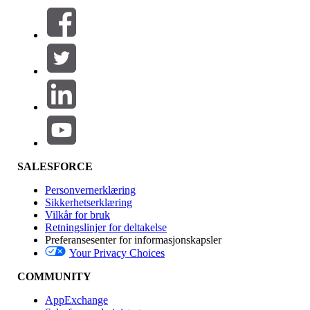
Filtre (0)
VELG FILTRE
Legg til
Produktområde
Funksjonsinnvirkning
SALESFORCE
Personvernerklæring
Sikkerhetserklæring
Vilkår for bruk
Retningslinjer for deltakelse
Preferansesenter for informasjonskapsler
Your Privacy Choices
Utgave
COMMUNITY
AppExchange