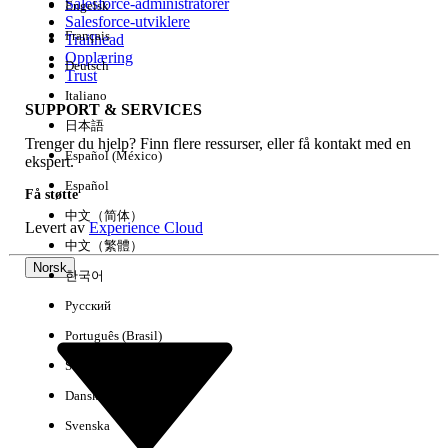
Salesforce-administratorer
Engelsk
Salesforce-utviklere
Français
Trailhead
Erfaring
Opplæring
Deutsch
Trust
Italiano
SUPPORT & SERVICES
日本語
Trenger du hjelp? Finn flere ressurser, eller få kontakt med en
Fjern alle
Utført
Español (México)
ekspert.
Español
Få støtte
中文（简体）
Levert av
Experience Cloud
中文（繁體）
Norsk
한국어
Русский
Português (Brasil)
Suomi
Dansk
Svenska