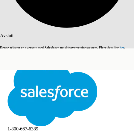
Søk
Avslutt
Denne teksten er oversatt med Salesforce maskinoversettingssystem. Flere detaljer
her
.
Bytt til engelsk
Ikke nå
Avslutt
Avslutt
1-800-667-6389