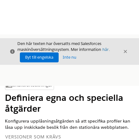
Den här texten har översatts med Salesforces
maskinöversättningssystem. Mer information
här
.
Stäng
Stäng
Stäng
Byt till engelska
Inte nu
Innehållsförteckningar
Visa innehållsförteckning
Definiera egna och speciella
åtgärder
Konfigurera upplåsningsåtgärden så att specifika profiler kan
låsa upp inskickade besök från den stationära webbplatsen.
VERSIONER SOM KRÄVS