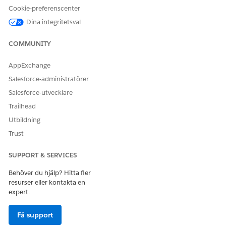
Cookie-preferenscenter
LÖSTE DENNA ARTIKEL DITT PROBLEM?
Dina integritetsval
Berätta för oss vad vi kan förbättra!
COMMUNITY
Ja
Nej
AppExchange
Salesforce-administratörer
Salesforce-utvecklare
Trailhead
Utbildning
Trust
SUPPORT & SERVICES
Behöver du hjälp? Hitta fler
resurser eller kontakta en
expert.
Få support