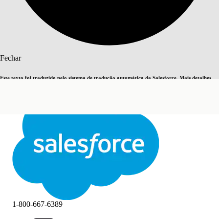
Pesquisar
Fechar
Este texto foi traduzido pelo sistema de tradução automática da Salesforce. Mais detalhes
Alternar para inglês
Agora não
aqui
.
Fechar
Fechar
1-800-667-6389