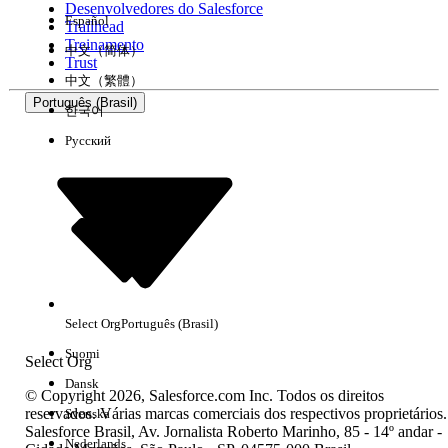
Desenvolvedores do Salesforce
Español
Trailhead
Experiência
Treinamento
中文（简体）
Trust
中文（繁體）
Português (Brasil)
한국어
Русский
Limpar tudo
Concluído
Select Org
Português (Brasil)
Suomi
Select Org
Dansk
© Copyright 2026, Salesforce.com Inc. Todos os direitos
reservados. Várias marcas comerciais dos respectivos proprietários.
Svenska
Salesforce Brasil, Av. Jornalista Roberto Marinho, 85 - 14º andar -
Sem resultados
Nederlands