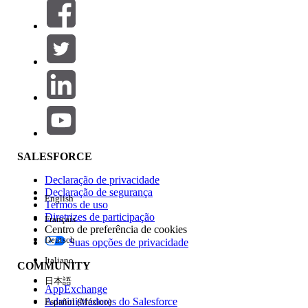
Filtros (0)
SELECIONAR FILTROS
Adicionar
Área de produtos
Impacto do recurso
SALESFORCE
Declaração de privacidade
Declaração de segurança
English
Termos de uso
Diretrizes de participação
Français
Centro de preferência de cookies
Deutsch
Suas opções de privacidade
Edição
Italiano
COMMUNITY
日本語
AppExchange
Administradores do Salesforce
Español (México)