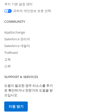
이트에 대한 액세스 권한을 부여하지만 샘플링 기능에 대한 액
쿠키 기본 설정 센터
세스를 제한합니다.
귀하의 개인정보 보호 선택
방문 시작 방법 구성
COMMUNITY
사용자가 비즈니스 워크플로에 맞게 계정 프로필, 홈페이지 또
는 검색 결과 등 방문을 시작할 수 있는 위치를 구성합니다.
AppExchange
Salesforce 관리자
다음 사항도 참조:
Salesforce 개발자
방문 설정 구성
Trailhead
메타데이터 캐시 만들기
교육
다양한 레코드 유형 사용자에 맞게 비즈니스 프로세스 조정
신뢰
SUPPORT & SERVICES
이 기사를 통해 문제를 해결했습니까?
도움이 필요한 경우 리소스를 추가
개선을 위한 의견을 보내주세요.
로 확인하거나 전문가의 도움을 받
으십시오.
예
아니요
지원 받기