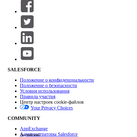
Фильтры (0)
ВЫБРАТЬ ФИЛЬТРЫ
Добавить
Область продуктов
Влияние на функции
SALESFORCE
Положение о конфиденциальности
Положение о безопасности
Условия использования
Правила участия
Центр настроек cookie-файлов
Your Privacy Choices
Версия
COMMUNITY
AppExchange
Администраторы Salesforce
Английский