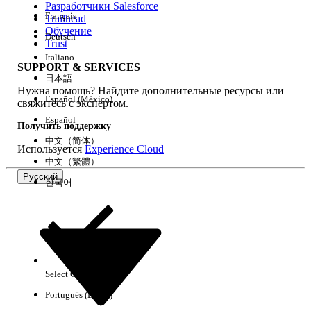
Разработчики Salesforce
Français
Trailhead
Возможности
Обучение
Deutsch
Trust
Italiano
SUPPORT & SERVICES
日本語
Нужна помощь? Найдите дополнительные ресурсы или
Очистить все
Готово
Español (México)
свяжитесь с экспертом.
Español
Получить поддержку
中文（简体）
Используется
Experience Cloud
中文（繁體）
Русский
한국어
Select Org
Русский
Português (Brasil)
Результаты отсутствуют