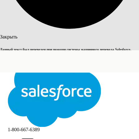
Поиск
Закрыть
Данный текст был переведен при помощи системы машинного перевода Salesforce.
Переключить на английский
Дополнительные сведения см.
здесь
.
Не сейчас
Закрыть
Закрыть
1-800-667-6389