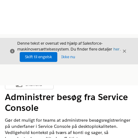
Denne tekst er oversat ved hjælp af Salesforce-
maskinoversættelsessystem. Du finder flere detaljer
her
.
Luk
Luk
Luk
Skift til engelsk
Ikke nu
Indhold
Vis indholdsfortegnelse
Administrer besøg fra Service
Console
Gør det muligt for teams at administrere besøgsregistreringer
på underfaner i Service Console på desktoplokaliteten.
Vedligehold kontekst på tværs af konti og sager, så