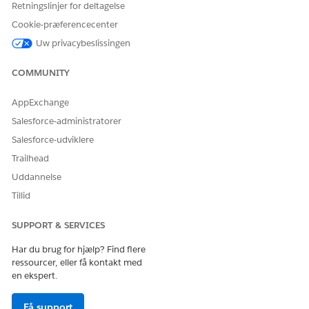
Retningslinjer for deltagelse
arbejdsområdefane i stedet for et modavindue.
Cookie-præferencecenter
Uw privacybeslissingen
LØSTE DENNE ARTIKEL DIT PROBLEM?
COMMUNITY
Giv os besked, så vi kan forbedre os!
AppExchange
Ja
Nej
Salesforce-administratorer
Salesforce-udviklere
Trailhead
Uddannelse
Tillid
SUPPORT & SERVICES
Har du brug for hjælp? Find flere
ressourcer, eller få kontakt med
en ekspert.
Få support