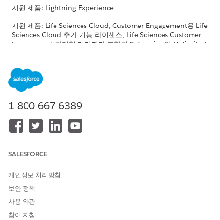
지원 제품: Lightning Experience
지원 제품: Life Sciences Cloud, Customer Engagement용 Life
Sciences Cloud 추가 기능 라이센스, Life Sciences Customer
Engagement 관리형 패키지가 포함된
Enterprise
및
Unlimited
Edition.
필요한 사용자 권한
방문 설정 관리:
생명 과학 상업 관리자 권한 집
1-800-667-6389
합
설정에서
앱 관리자
를 클릭합니다.
Service Console 앱을 만들거나 편집합니다.
앱 옵션에서
콘솔 탐색
을 선택합니다.
SALESFORCE
탐색 항목에서 선택한 항목 목록에
방문
을 추가합니다.
방문 레코드를 클릭하면 모달 창 대신 작업 영역 탭으로 열립니다.
개인정보 처리방침
보안 정책
사용 약관
이 기사를 통해 문제를 해결했습니까?
참여 지침