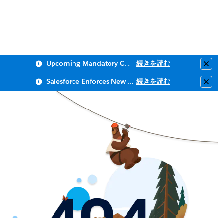
Upcoming Mandatory Changes to Public Key Infrastructure (PKI)
続きを読む
Clo
Salesforce Enforces New Security Requirements in Summer 2026
続きを読む
Clo