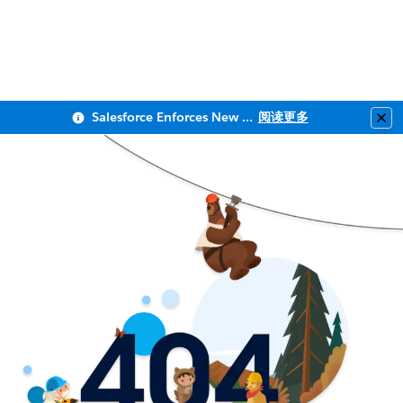
Salesforce Enforces New Security Requirements in Summer 2026
阅读更多
Clo