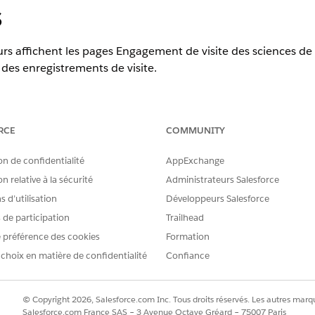
s
urs affichent les pages Engagement de visite des sciences de 
 des enregistrements de visite.
AUTORISATIONS UTILISATEUR REQUISES
RCE
COMMUNITY
et les actions :
Personnaliser l'application
on de confidentialité
AppExchange
n relative à la sécurité
Administrateurs Salesforce
édure est requise pour permettre aux commerciaux de créer et de
 d’utilisation
Développeurs Salesforce
 vie.
s de participation
Trailhead
 préférence des cookies
Formation
 le
Gestionnaire d'objet
.
 choix en matière de confidentialité
Confiance
ctions
.
au
, puis cliquez sur
Modifier
.
© Copyright 2026, Salesforce.com Inc. Tous droits réservés. Les autres marqu
erride sélectionnez
Composant Lightning
.
Salesforce.com France SAS – 3 Avenue Octave Gréard – 75007 Paris