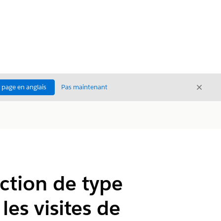
Ferme
a page en anglais
Pas maintenant
Fermer
ction de type
les visites de