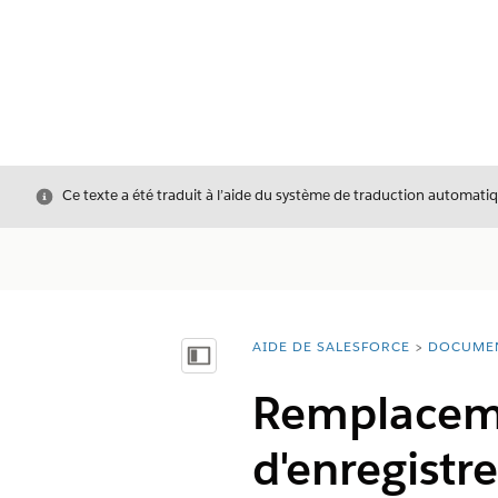
Fermer
Ce texte a été traduit à l’aide du système de traduction automatiq
AIDE DE SALESFORCE
DOCUME
Vous êtes ici :
Afficher la table des matières
Remplaceme
d'enregistre