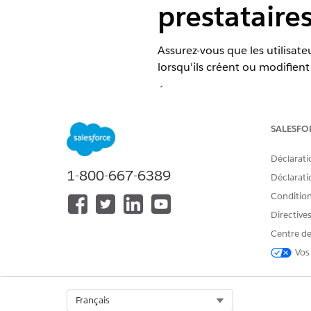
prestataire
Assurez-vous que les utilisate
lorsqu'ils créent ou modifient
ÉDITIONS REQUISES
SALESFO
Pour gérer les boutons, les liens 
Déclarati
1-800-667-6389
Déclaratio
Cette proc
IMPORTANT
Conditions
visite en sciences de la
Directive
Centre de
Dans la Configuration, ouvrez
Vos
Sélectionnez
Visite
.
Accédez à
Boutons, liens et a
Recherchez le bouton
Nouve
Select Org
Français
Sous Lightning Experience Ov