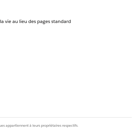
la vie au lieu des pages standard
 modifier des pages Engagement de
es appartiennent à leurs propriétaires respectifs.