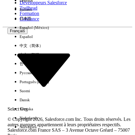
Deutsch
Développeurs Salesforce
Trailhead
Italiano
Expérience
Formation
Confiance
日本語
Español (México)
Français
Español
Effacer tout
Terminé
中文（简体）
中文（繁體）
한국어
Русский
Português (Brasil)
Suomi
Dansk
Select Org
Svenska
Nederlands
© Copyright 2026, Salesforce.com Inc. Tous droits réservés. Les
autres marques appartiennent à leurs propriétaires respectifs.
Norvégien
Salesforce.com France SAS – 3 Avenue Octave Gréard – 75007
Aucun résultat