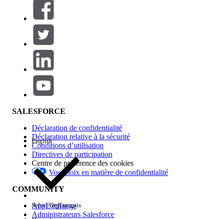
Filtres (0)
SÉLECTIONNER DES FILTRES
Ajouter
Gamme de produits
Impact des fonctionnalités
SALESFORCE
Déclaration de confidentialité
Déclaration relative à la sécurité
English
Conditions d’utilisation
Directives de participation
Centre de préférence des cookies
Vos choix en matière de confidentialité
Edition
COMMUNITY
AppExchange
Select Org
Français
Administrateurs Salesforce