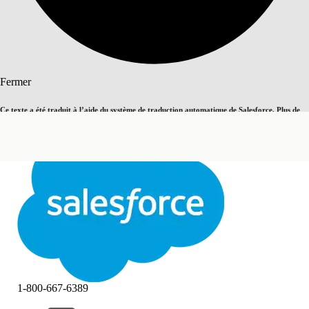
Rechercher
Fermer
Ce texte a été traduit à l’aide du système de traduction automatique de Salesforce. Plus de
Basculer vers la page en anglais
détails, consultez <
cette page
.
Pas maintenant
Fermer
Fermer
1-800-667-6389