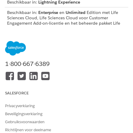
Beschikbaar in:
Lightning Experience
Beschikbaar in:
Enterprise
en
Unlimited
Edition met Life
Sciences Cloud, Life Sciences Cloud voor Customer
Engagement Add-on-licentie en het beheerde pakket Life
Sciences Customer Engagement.
Randvoorwaarden
: Gegevens moeten voorkomen in
Productberichtscore van territoriumaccount voor
berichtaanbevelingen of Territoriuminfo van
provideraccount voor inhoudsaanbevelingen.
1-800-667-6389
Configuratie
: Het zijbalkmenu wordt dynamisch
weergegeven wanneer aanbevelingsgegevens beschikbaar
zijn voor het account-territoriumpaar. De voorziening
vereist geen extra configuratie.
SALESFORCE
Privacyverklaring
HEEFT DIT ARTIKEL UW PROBLEEM OPGELOST?
Beveiligingsverklaring
Laat ons weten wat we kunnen doen om te verbeteren!
Gebruiksvoorwaarden
Ja
Nee
Richtlijnen voor deelname