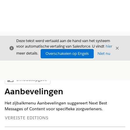
Deze tekst werd vertaald aan de hand van het systeem
voor automatische vertaling van Salesforce. U vindt
hier
Sluiten
Sluite
Sluiten
meer details.
Overschakelen op Engels
Niet nu
Inhoudsopgave
Inhoudsopgave weergeven
Aanbevelingen
Het zijbalkmenu Aanbevelingen suggereert Next Best
Messages of Content voor specifieke zorgverleners.
VEREISTE EDITIONS