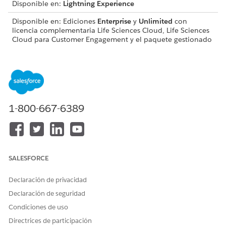
Disponible en:
Lightning Experience
Disponible en: Ediciones
Enterprise
y
Unlimited
con
licencia complementaria Life Sciences Cloud, Life Sciences
Cloud para Customer Engagement y el paquete gestionado
Life Sciences Customer Engagement.
PERMISOS DE USUARIO NECESARIOS
Modifique objetos, formatos
Personalizar aplicación
de página y páginas de
1-800-667-6389
registro Lightning:
Acceda a la Consola de
Conjunto de permisos
administrador para
Administrador comercial de
gestionar controladores de
Ciencias de la vida
desencadenadores y generar
SALESFORCE
la caché de metadatos:
Declaración de privacidad
Desde
Configuración
, en el
Gestor de objetos
, seleccione
Cuenta personal
o
Cuenta
.
Declaración de seguridad
Vaya a
Formatos de página
y arrastre la acción
Encuesta
a
Condiciones de uso
la sección
Acciones de Salesforce Mobile y Lightning
Directrices de participación
Experience
.