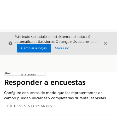
Este texto se tradujo con el sistema de traducción
automática de Salesforce. Obtenga más detalles
aquí
.
Cerrar
Cerrar
Cerrar
Cambiar a inglés
Ahora no
Índice de
Mostrar índice de materias
materias
Responder a encuestas
Configure encuestas de modo que los representantes de
campo puedan iniciarlas y completarlas durante las visitas.
EDICIONES NECESARIAS