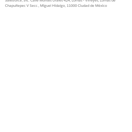
Salesforce, Inc. Calle Montes Urales 424, Lomas - Virreyes, Lomas de
Chapultepec V Secc., Miguel Hidalgo, 11000 Ciudad de México
Sí
No