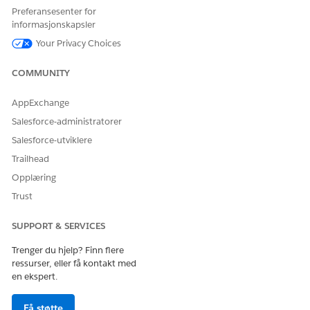
Preferansesenter for
Finn og velg
Life Sciences Commercial
fra Appstarter, og
informasjonskapsler
velg deretter
Admin Console
.
Your Privacy Choices
Velg
Områdebehandling
, og velg deretter
Besøksdelingsbehandling
.
COMMUNITY
Velg
Kjør nå
eller
Planlegg
.
Når jobben er kjørt, deles besøk med områder basert på
AppExchange
kontoområdejustering.
Salesforce-administratorer
SE OGSÅ:
Salesforce-utviklere
Trailhead
Gruppejobber for områdebehandling
Opplæring
Trust
HJALP DENNE ARTIKKELEN MED Å LØSE PROBLEMET DITT?
SUPPORT & SERVICES
La oss få vite det slik at vi kan forbedre!
Trenger du hjelp? Finn flere
Ja
Nei
ressurser, eller få kontakt med
en ekspert.
Få støtte