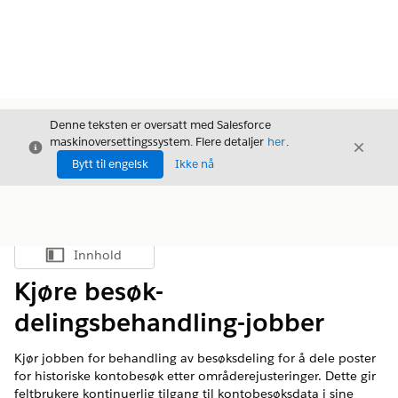
Denne teksten er oversatt med Salesforce
maskinoversettingssystem. Flere detaljer
her
.
Avslutt
Avslut
Avslutt
Bytt til engelsk
Ikke nå
Innhold
Vis innholdsfortegnelse
Kjøre besøk-
delingsbehandling-jobber
Kjør jobben for behandling av besøksdeling for å dele poster
for historiske kontobesøk etter områderejusteringer. Dette gir
feltbrukere kontinuerlig tilgang til kontobesøksdata i sine